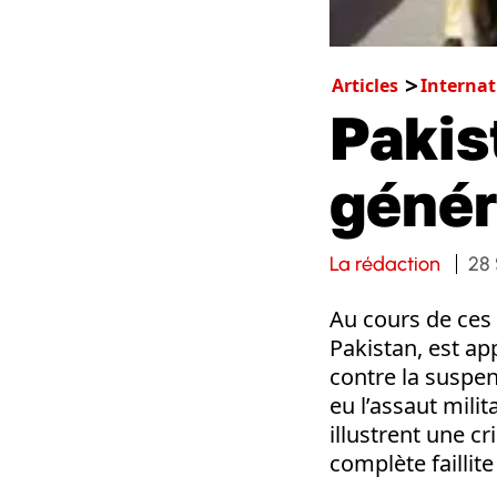
Articles
Internat
Pakis
génér
La rédaction
28
Au cours de ces 
Pakistan, est a
contre la suspen
eu l’assaut mili
illustrent une cr
complète faillit