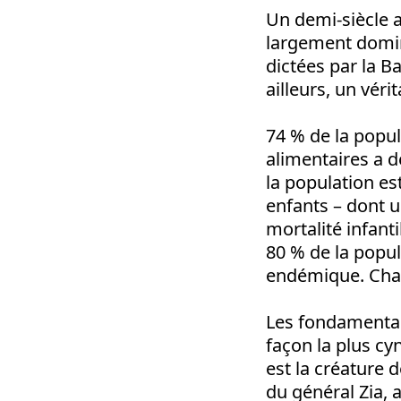
Un demi-siècle 
largement dominé
dictées par la 
ailleurs, un vér
74 % de la popula
alimentaires a d
la population es
enfants – dont un
mortalité infanti
80 % de la popul
endémique. Chaq
Les fondamentali
façon la plus cy
est la créature d
du général Zia, 