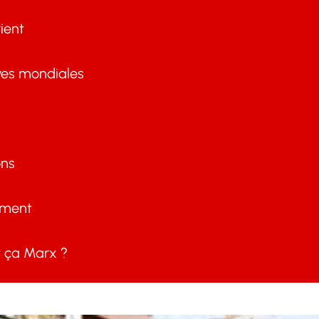
ient
ves mondiales
ons
ement
ça Marx ?