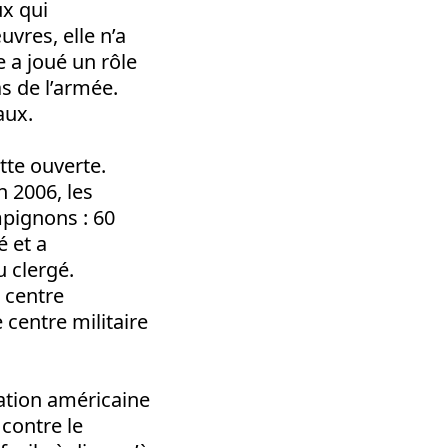
ux qui
vres, elle n’a
e a joué un rôle
s de l’armée.
aux.
utte ouverte.
n 2006, les
pignons : 60
é et a
 clergé.
e centre
centre militaire
ation américaine
 contre le