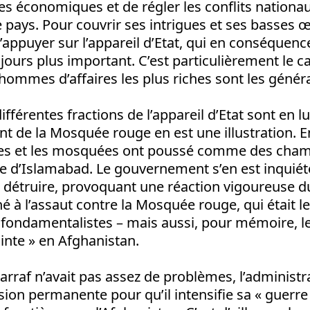
res économiques et de régler les conflits nationa
 pays. Pour couvrir ses intrigues et ses basses œu
’appuyer sur l’appareil d’Etat, qui en conséquenc
urs plus important. C’est particulièrement le ca
 hommes d’affaires les plus riches sont les génér
fférentes fractions de l’appareil d’Etat sont en l
nt de la Mosquée rouge en est une illustration. E
es et les mosquées ont poussé comme des cham
lle d’Islamabad. Le gouvernement s’en est inquiét
détruire, provoquant une réaction vigoureuse du
é à l’assaut contre la Mosquée rouge, qui était l
fondamentalistes – mais aussi, pour mémoire, le 
ainte » en Afghanistan.
raf n’avait pas assez de problèmes, l’administr
ion permanente pour qu’il intensifie sa « guerre