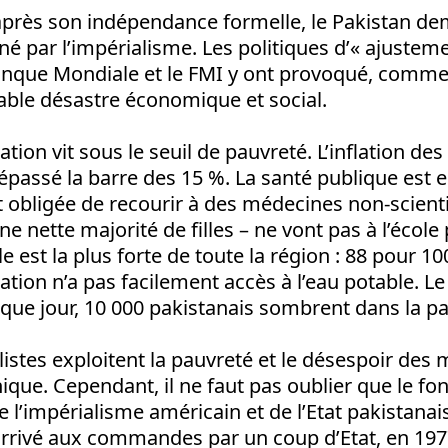
après son indépendance formelle, le Pakistan d
 par l’impérialisme. Les politiques d’« ajusteme
Banque Mondiale et le FMI y ont provoqué, comme
itable désastre économique et social.
tion vit sous le seuil de pauvreté. L’inflation des
épassé la barre des 15 %. La santé publique est e
t obligée de recourir à des médecines non-scient
e nette majorité de filles – ne vont pas à l’école
le est la plus forte de toute la région : 88 pour 1
ation n’a pas facilement accès à l’eau potable. 
ue jour, 10 000 pakistanais sombrent dans la pa
stes exploitent la pauvreté et le désespoir des 
nique. Cependant, il ne faut pas oublier que le 
e l’impérialisme américain et de l’Etat pakistanais
arrivé aux commandes par un coup d’Etat, en 1977