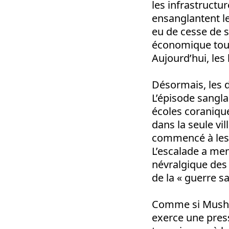
les infrastructu
ensanglantent le
eu de cesse de s
économique toujo
Aujourd’hui, les
Désormais, les di
L’épisode sangla
écoles coraniqu
dans la seule vi
commencé à les 
L’escalade a men
névralgique des 
de la « guerre s
Comme si Mushar
exerce une press