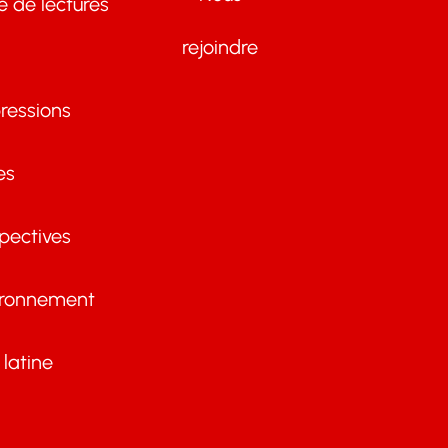
te de lectures
rejoindre
ressions
es
pectives
ironnement
latine