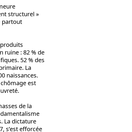
emeure
nt structurel »
 partout
 produits
n ruine : 82 % de
ifiques. 52 % des
 primaire. La
000 naissances.
Le chômage est
uvreté.
masses de la
fondamentalisme
. La dictature
, s’est efforcée