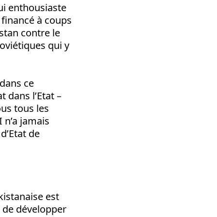
ui enthousiaste
t financé à coups
stan contre le
oviétiques qui y
 dans ce
t dans l’Etat –
ous tous les
I n’a jamais
d’Etat de
akistanaise est
e de développer