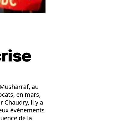
u
rise
 Musharraf, au
ocats, en mars,
 Chaudry, il y a
s deux événements
équence de la