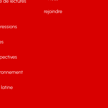
te de lectures
rejoindre
ressions
es
pectives
ironnement
latine