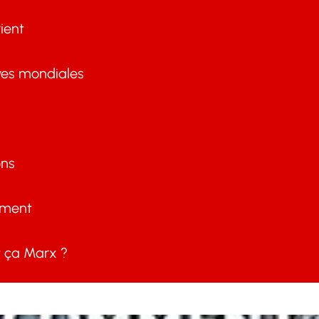
ient
ves mondiales
ons
ement
ça Marx ?