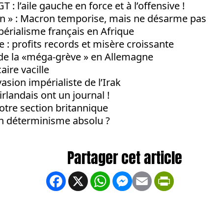
 : l’aile gauche en force et à l’offensive !
on » : Macron temporise, mais ne désarme pas
mpérialisme français en Afrique
: profits records et misère croissante
e la «méga-grève » en Allemagne
ire vacille
nvasion impérialiste de l’Irak
landais ont un journal !
otre section britannique
n déterminisme absolu ?
Facebook
X
WhatsApp
Messenger
Email
PrintFrien