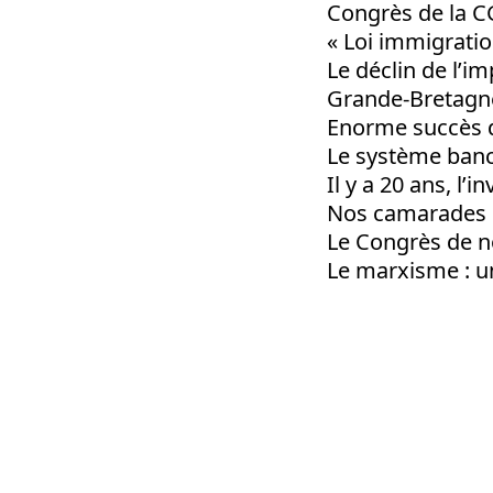
Congrès de la CGT
« Loi immigrati
Le déclin de l’i
Grande-Bretagne 
Enorme succès d
Le système banca
Il y a 20 ans, l’i
Nos camarades ir
Le Congrès de n
Le marxisme : u