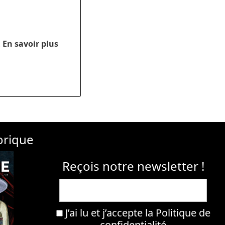
.
En savoir plus
orique
Reçois notre newsletter !
J’ai lu et j’accepte la
Politique de
confidentialité