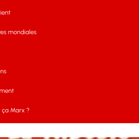
ient
ves mondiales
ons
ement
ça Marx ?