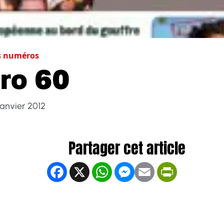
s numéros
ro 60
 Janvier 2012
Facebook
X
WhatsApp
Messenger
Email
PrintFrien