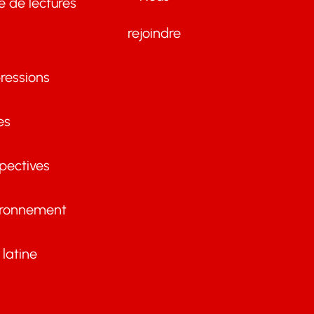
te de lectures
rejoindre
ressions
es
pectives
ironnement
latine