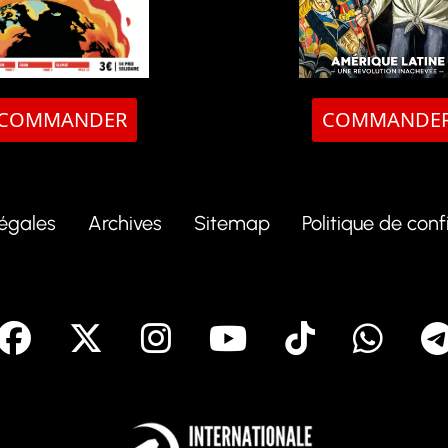
COMMANDER
COMMANDE
légales
Archives
Sitemap
Politique de conf
facebook
X
Instagram
Youtube
Tik To
Wh