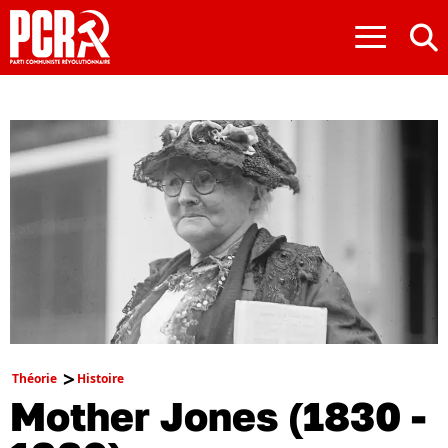
≡
Théorie
Histoire
Mother Jones (1830 -