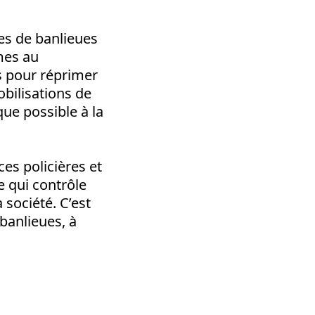
es de banlieues
imes au
is pour réprimer
obilisations de
ue possible à la
ces policières et
le qui contrôle
a société. C’est
 banlieues, à