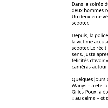
Dans la soirée d
deux hommes ref
Un deuxième véhi
scooter.
Depuis, la police
la victime accus
scooter. Le réci
sens. Juste après 
félicités d’avoir
caméras autour 
Quelques jours a
Wanys – a été la 
Gilles Poux, a é
« au calme » et 