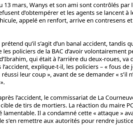
u 13 mars, Wanys et son ami sont contrôlés par l
usent d’obtempérer et les agents se lancent à l
cule, appelé en renfort, arrive en contresens et
 prétend qu’il s’agit d’un banal accident, tandis q
e les policiers de la BAC d’avoir volontairement p
t d’Ibrahim, qui était à l’arrière du deux-roues, v
l’accident, explique-t-il, les policiers – « fous de 
 « réussi leur coup », avant de se demander « s’il n
».
près l’accident, le commissariat de La Courneuve
cible de tirs de mortiers. La réaction du maire PCF
té lamentable. Il a condamné cette « attaque » av
de s’en remettre aux autorités pour rendre justice