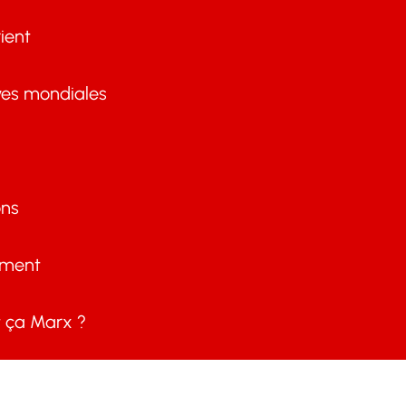
ient
ves mondiales
ons
ement
ça Marx ?