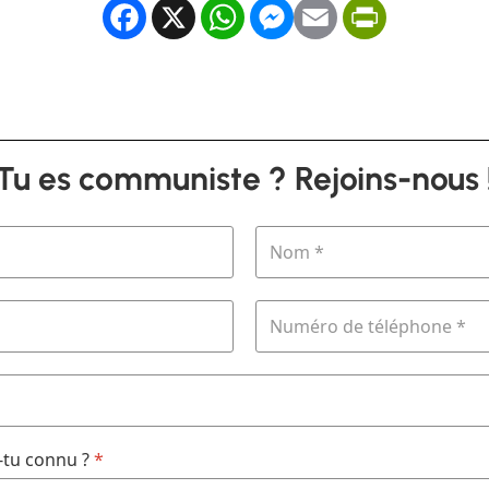
Facebook
X
WhatsApp
Messenger
Email
PrintFrien
Tu es communiste ? Rejoins-nous 
tu connu ?
*