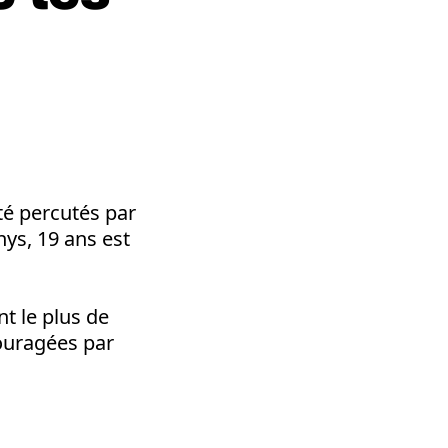
té percutés par
nys, 19 ans est
t le plus de
couragées par