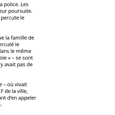
a police. Les
eur poursuite.
 percute le
ue la famille de
ercuté le
a dans le même
joie » – se sont
’y avait pas de
 – où vivait
 de la ville,
ant d’en appeler
.