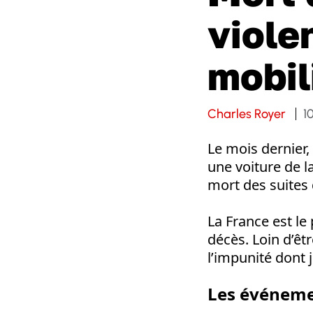
viole
mobil
Charles Royer
1
Le mois dernier,
une voiture de l
mort des suites 
La France est le
décès. Loin d’êt
l’impunité dont j
Les événem