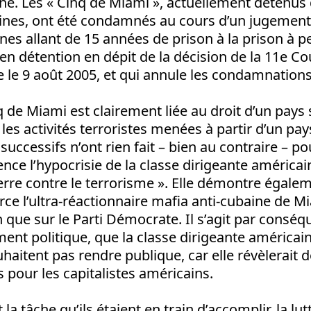
ine. Les « Cinq de Miami », actuellement détenus
ines, ont été condamnés au cours d’un jugement 
nes allant de 15 années de prison à la prison à pe
n détention en dépit de la décision de la 11e Co
e le 9 août 2005, et qui annule les condamnations
nq de Miami est clairement liée au droit d’un pays
les activités terroristes menées à partir d’un pays
ccessifs n’ont rien fait – bien au contraire – pou
ence l’hypocrisie de la classe dirigeante américai
rre contre le terrorisme ». Elle démontre égale
rce l’ultra-réactionnaire mafia anti-cubaine de Mi
n que sur le Parti Démocrate. Il s’agit par conséq
nt politique, que la classe dirigeante américai
aitent pas rendre publique, car elle révèlerait de
pour les capitalistes américains.
t la tâche qu’ils étaient en train d’accomplir, la lut