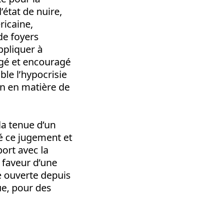
’état de nuire,
ricaine,
de foyers
ppliquer à
égé et encouragé
ble l’hypocrisie
in en matière de
la tenue d’un
té ce jugement et
ort avec la
 faveur d’une
ue ouverte depuis
ue, pour des