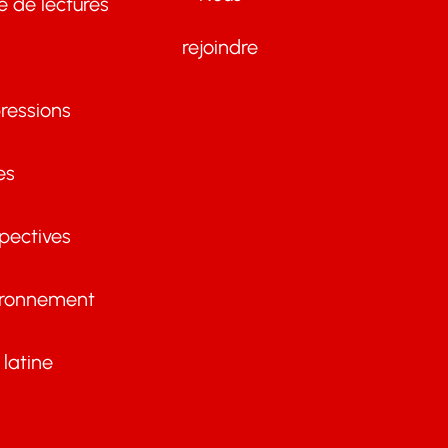
te de lectures
rejoindre
ressions
es
pectives
ironnement
latine