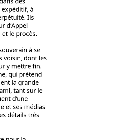
 dans des
expéditif, à
rpétuité. Ils
ur d’Appel
 et le procès.
 souverain à se
 voisin, dont les
r y mettre fin.
ne, qui prétend
ment la grande
ami, tant sur le
uent d’une
ne et ses médias
s détails très
te pour la