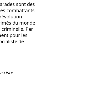
marades sont des
des combattants
 révolution
pprimés du monde
 criminelle. Par
ment pour les
cialiste de
arxiste