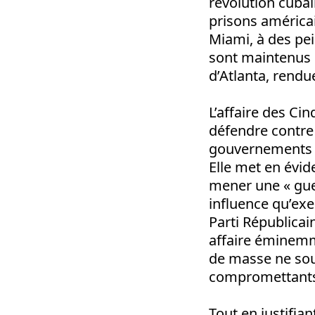
révolution cuba
prisons américa
Miami, à des pei
sont maintenus e
d’Atlanta, rendu
L’affaire des Ci
défendre contre 
gouvernements su
Elle met en évid
mener une « gue
influence qu’exe
Parti Républicai
affaire éminemme
de masse ne souh
compromettants 
Tout en justifian