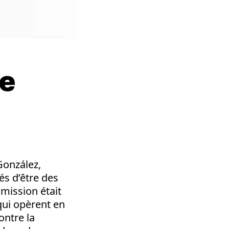
de
González,
s d’être des
mission était
qui opèrent en
ontre la