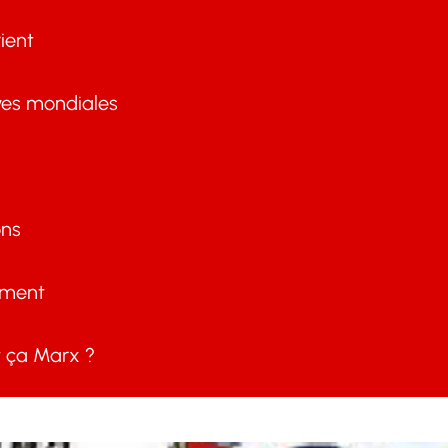
ient
ves mondiales
ons
ement
ça Marx ?