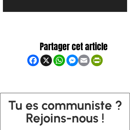
Facebook
X
WhatsApp
Messenger
Email
PrintFrien
Tu es communiste ?
Rejoins-nous !