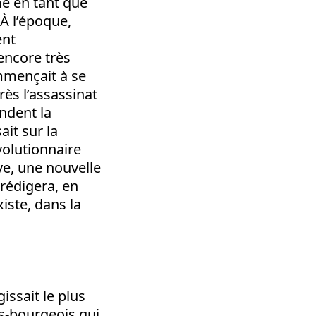
me en tant que
 À l’époque,
ent
 encore très
mmençait à se
rès l’assassinat
ndent la
ait sur la
volutionnaire
ve, une nouvelle
rédigera, en
iste, dans la
issait le plus
ts-bourgeois qui