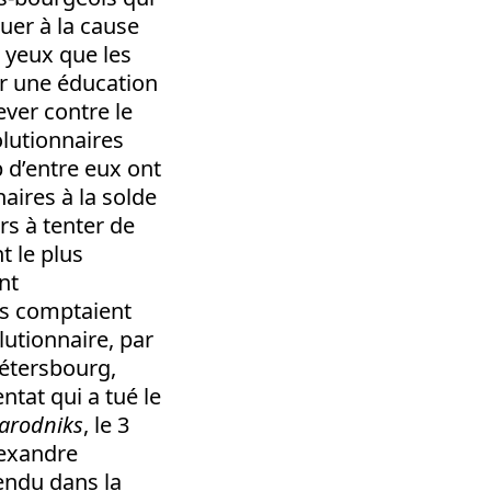
uer à la cause
s yeux que les
er une éducation
ever contre le
lutionnaires
 d’entre eux ont
aires à la solde
rs à tenter de
t le plus
nt
ls comptaient
lutionnaire, par
Pétersbourg,
ntat qui a tué le
arodniks
, le 3
Alexandre
pendu dans la