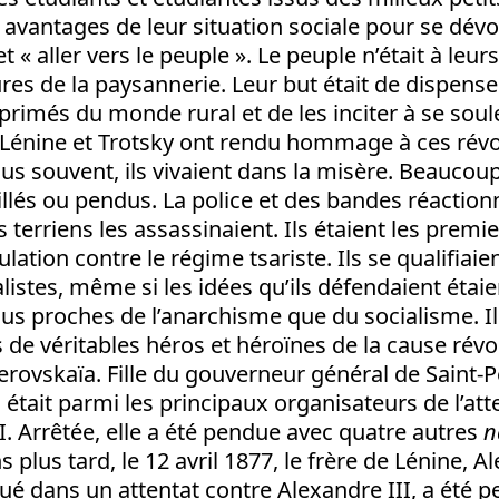
avantages de leur situation sociale pour se dévo
t « aller vers le peuple ». Le peuple n’était à leur
res de la paysannerie. Leur but était de dispens
primés du monde rural et de les inciter à se soul
. Lénine et Trotsky ont rendu hommage à ces révo
us souvent, ils vivaient dans la misère. Beaucoup
sillés ou pendus. La police et des bandes réactionn
 terriens les assassinaient. Ils étaient les premie
lation contre le régime tsariste. Ils se qualifiaien
listes, même si les idées qu’ils défendaient étaie
us proches de l’anarchisme que du socialisme. I
 de véritables héros et héroïnes de la cause révo
rovskaïa. Fille du gouverneur général de Saint-
était parmi les principaux organisateurs de l’atte
I. Arrêtée, elle a été pendue avec quatre autres
n
ns plus tard, le 12 avril 1877, le frère de Lénine, 
ué dans un attentat contre Alexandre III, a été 