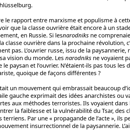
hlüsselburg.
 le rapport entre marxisme et populisme à cette
oir que la classe ouvrière était encore à un sta
ment, en Russie. Si les
narodniks
ne comprenaie
a classe ouvrière dans la prochaine révolution, c’
ment pas. L’ouvrier russe, issu de la paysannerie, 
sa vision du monde. Les
narodniks
ne voyaient p
 le paysan et l’ouvrier. N’étaient-ils pas tous le
ariste, quoique de façons différentes ?
tait un mouvement qui embrassait beaucoup d’id
aile gauche exprimait des idées anarchistes ou
ertes aux méthodes terroristes. Ils voyaient dans
er la faiblesse et la vulnérabilité du Tsar, des c
s terriens. Par une « propagande de l’acte », ils 
uvement insurrectionnel de la paysannerie. L’ai