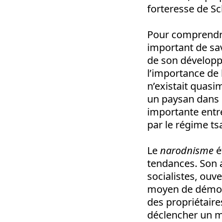
forteresse de Sc
Pour comprendre
important de sav
de son développe
l’importance de l
n’existait quasi
un paysan dans 
importante entre
par le régime ts
Le
narodnisme
é
tendances. Son 
socialistes, ouv
moyen de démontr
des propriétaire
déclencher un mo