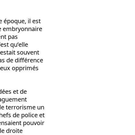
 époque, il est
de embryonnaire
nt pas
est qu’elle
restait souvent
as de différence
s deux opprimés
ées et de
 vaguement
 le terrorisme un
hefs de police et
pensaient pouvoir
le droite