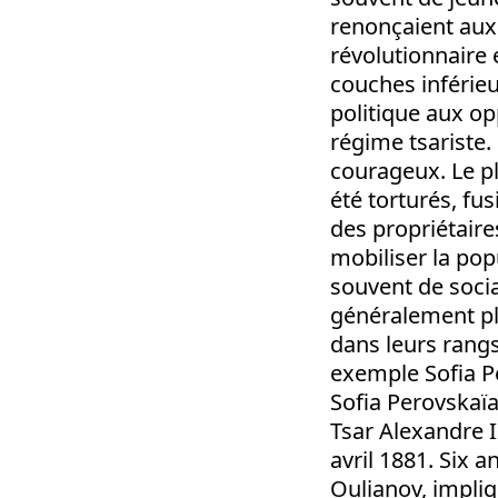
renonçaient aux 
révolutionnaire e
couches inférieu
politique aux op
régime tsariste
courageux. Le pl
été torturés, fu
des propriétaires
mobiliser la popu
souvent de socia
généralement pl
dans leurs rangs
exemple Sofia Pe
Sofia Perovskaïa 
Tsar Alexandre I
avril 1881. Six a
Oulianov, impliq