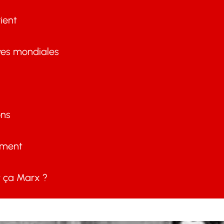
ient
ves mondiales
ons
ement
ça Marx ?