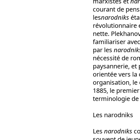
marxistes et
nar
courant de pens
les
narodniks
éta
révolutionnaire 
nette. Plekhano
familiariser ave
par les
narodnik
nécessité de rom
paysannerie, et
orientée vers la
organisation, le
1885, le premier
terminologie de 
Les narodniks
Les
narodniks
co
souvent de jeune