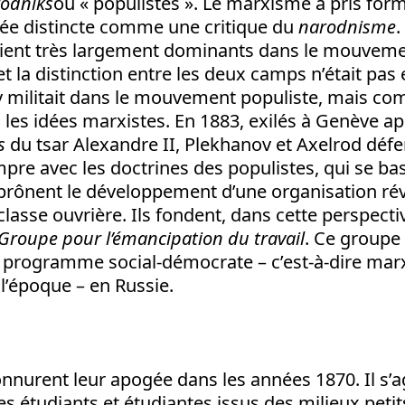
odniks
ou « populistes ». Le marxisme a pris for
ée distincte comme une critique du
narodnisme
.
ient très largement dominants dans le mouvem
et la distinction entre les deux camps n’était pas
v militait dans le mouvement populiste, mais co
c les idées marxistes. En 1883, exilés à Genève ap
s
du tsar Alexandre II, Plekhanov et Axelrod défe
pre avec les doctrines des populistes, qui se bas
 prônent le développement d’une organisation ré
 classe ouvrière. Ils fondent, dans cette perspecti
Groupe pour l’émancipation du travail
. Ce groupe 
 programme social-démocrate – c’est-à-dire marx
l’époque – en Russie.
nnurent leur apogée dans les années 1870. Il s’ag
s étudiants et étudiantes issus des milieux peti