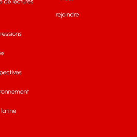
te de lectures
rejoindre
ressions
es
pectives
ironnement
latine