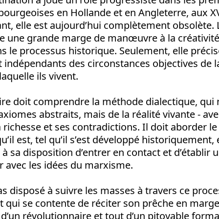
bourgeoises en Hollande et en Angleterre, aux XV
nt, elle est aujourd’hui complètement obsolète. 
e une grande marge de manœuvre à la créativi
le processus historique. Seulement, elle précise
it indépendants des circonstances objectives de l
aquelle ils vivent.
re doit comprendre la méthode dialectique, qui 
axiomes abstraits, mais de la réalité vivante - av
sa richesse et ses contradictions. Il doit aborder
’il est, tel qu’il s’est développé historiquement, 
à sa disposition d’entrer en contact et d’établir 
iser avec les idées du marxisme.
pas disposé à suivre les masses à travers ce proc
 et qui se contente de réciter son prêche en ma
en d’un révolutionnaire et tout d’un pitoyable form