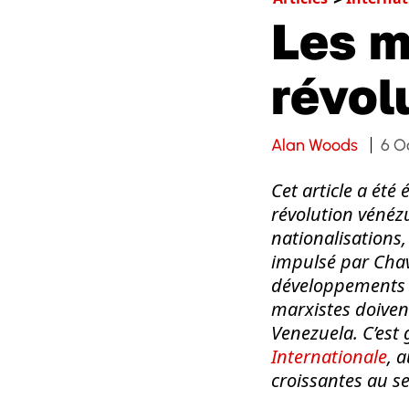
Les m
révol
Alan Woods
6 O
Cet article a été
révolution vénéz
nationalisations,
impulsé par Chave
développements - 
marxistes doiven
Venezuela. C’est
Internationale
, 
croissantes au s