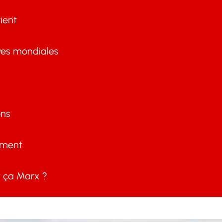
ient
ves mondiales
ons
ement
ça Marx ?