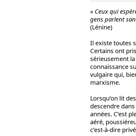
«
Ceux qui espère
gens parlent san
(Lénine)
Il existe toutes
Certains ont pri
sérieusement la 
connaissance su
vulgaire qui, bie
marxisme.
Lorsqu’on lit de
descendre dans 
années. C’est pl
aéré, poussiéreu
c’est-à-dire pri