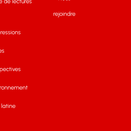
te de lectures
rejoindre
ressions
es
pectives
ironnement
latine