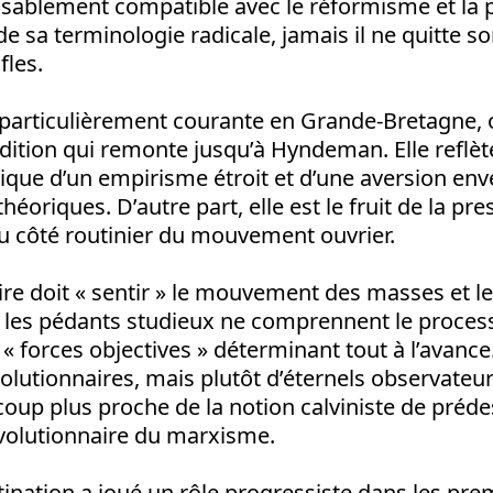
sablement compatible avec le réformisme et la p
e sa terminologie radicale, jamais il ne quitte so
fles.
 particulièrement courante en Grande-Bretagne, o
dition qui remonte jusqu’à Hyndeman. Elle reflète,
nique d’un empirisme étroit et d’une aversion env
héoriques. D’autre part, elle est le fruit de la pr
du côté routinier du mouvement ouvrier.
re doit « sentir » le mouvement des masses et le
, les pédants studieux ne comprennent le proces
« forces objectives » déterminant tout à l’avance
olutionnaires, mais plutôt d’éternels observateur
oup plus proche de la notion calviniste de préde
évolutionnaire du marxisme.
tination a joué un rôle progressiste dans les pr