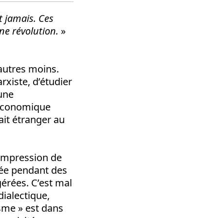
t jamais. Ces
ne révolution.
»
’autres moins.
rxiste, d’étudier
une
 économique
fait étranger au
l’impression de
mée pendant des
érées. C’est mal
dialectique,
isme » est dans