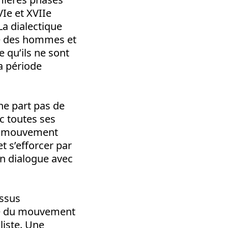
Ie et XVIIe
La dialectique
té des hommes et
 qu’ils ne sont
a période
ne part pas de
ec toutes ses
 le mouvement
et s’efforcer par
un dialogue avec
essus
rge du mouvement
aliste. Une