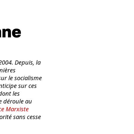
nne
2004. Depuis, la
mières
sur le socialisme
ticipe sur ces
dont les
e déroule au
e Marxiste
orité sans cesse