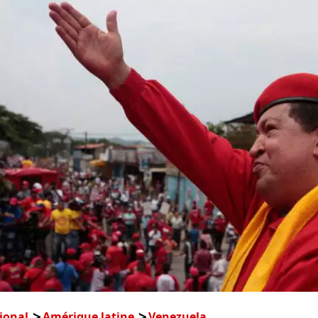
ional
Amérique latine
Venezuela