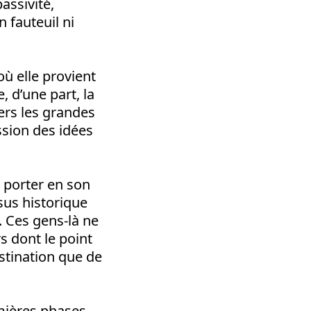
assivité,
n fauteuil ni
ù elle provient
 d’une part, la
ers les grandes
ession des idées
 porter en son
sus historique
. Ces gens-là ne
s dont le point
stination que de
emières phases