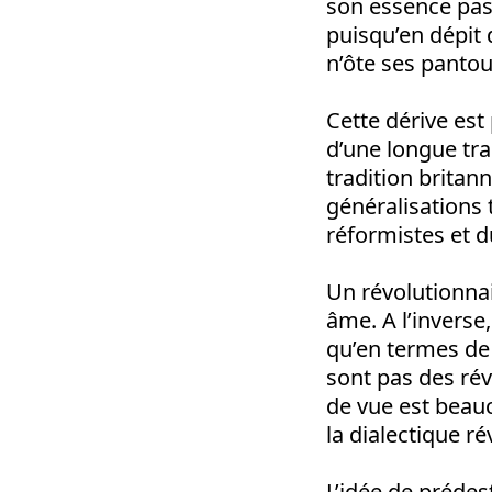
son essence pas
puisqu’en dépit d
n’ôte ses pantou
Cette dérive est
d’une longue tra
tradition britan
généralisations t
réformistes et 
Un révolutionnai
âme. A l’inverse
qu’en termes de 
sont pas des rév
de vue est beauc
la dialectique r
L’idée de prédes