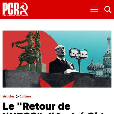
≡
Articles
Culture
Le "Retour de