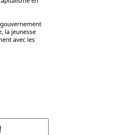
capitalisme en
le gouvernement
e, la jeunesse
ement avec les
dly
!