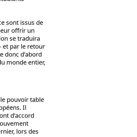
ce sont issus de
eur offrir un
ion se traduira
et par le retour
se donc d’abord
du monde entier,
le pouvoir table
opéens. Il
ont d’accord
u mouvement
nier, lors des