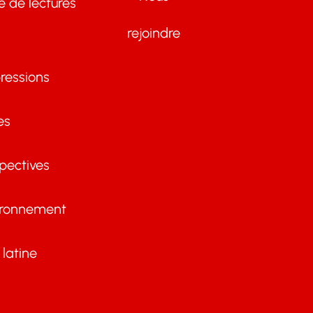
te de lectures
rejoindre
ressions
es
pectives
ironnement
latine