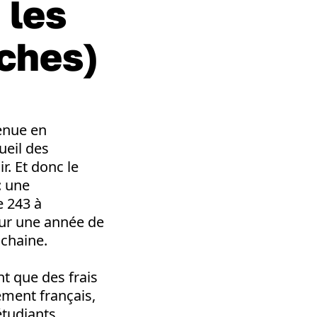
 les
iches)
venue en
ueil des
r. Et donc le
: une
e 243 à
our une année de
ochaine.
t que des frais
ement français,
étudiants