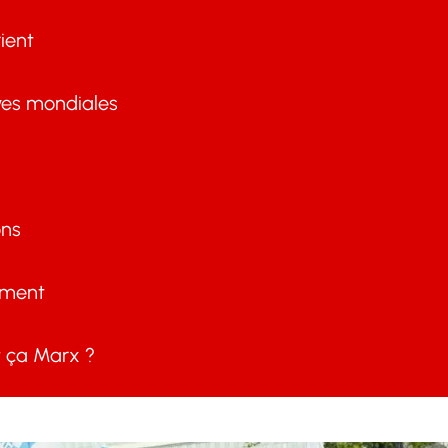
ient
ves mondiales
ons
ement
ça Marx ?