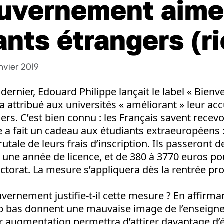
uvernement aime
ants étrangers (r
nvier 2019
ernier, Edouard Philippe lançait le label « Bien
ra attribué aux universités « améliorant » leur acc
rs. C’est bien connu : les Français savent recevoi
 a fait un cadeau aux étudiants extraeuropéens 
tale de leurs frais d’inscription. Ils passeront d
 une année de licence, et de 380 à 3770 euros p
torat. La mesure s’appliquera dès la rentrée pr
rnement justifie-t-il cette mesure ? En affirman
rop bas donnent une mauvaise image de l’enseign
r augmentation permettra d’attirer davantage d’