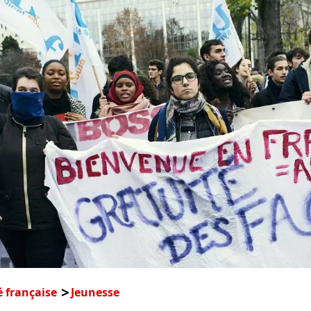
é française
Jeunesse