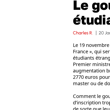
Le go
étudi
Charles R.
20 Ja
Le 19 novembre d
France », qui se
étudiants étrange
Premier ministre
augmentation bru
2770 euros pour
master ou de doc
Comment le gouve
d’inscription t
de sorte que leu