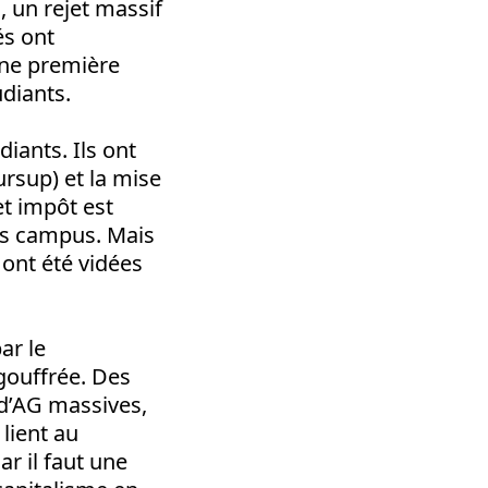
, un rejet massif
és ont
une première
udiants.
iants. Ils ont
oursup) et la mise
et impôt est
les campus. Mais
i ont été vidées
ar le
gouffrée. Des
s d’AG massives,
lient au
r il faut une