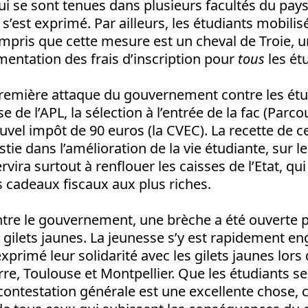
i se sont tenues dans plusieurs facultés du pays
s’est exprimé. Par ailleurs, les étudiants mobilis
mpris que cette mesure est un cheval de Troie, 
mentation des frais d’inscription pour
tous
les ét
première attaque du gouvernement contre les étud
se de l’APL, la sélection à l’entrée de la fac (Parc
uvel impôt de 90 euros (la CVEC). La recette de c
stie dans l’amélioration de la vie étudiante, sur 
servira surtout à renflouer les caisses de l’Etat, qu
es cadeaux fiscaux aux plus riches.
ntre le gouvernement, une brèche a été ouverte p
ilets jaunes. La jeunesse s’y est rapidement en
exprimé leur solidarité avec les gilets jaunes lor
, Toulouse et Montpellier. Que les étudiants se 
testation générale est une excellente chose, ca