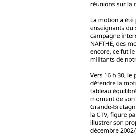
réunions sur la 
La motion a été 
enseignants du s
campagne intern
NAFTHE, des moti
encore, ce fut l
militants de no
Vers 16 h 30, le
défendre la moti
tableau équilib
moment de son di
Grande-Bretagne 
la CTV, figure p
illustrer son pro
décembre 2002/j