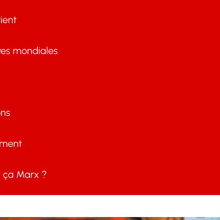
ient
ves mondiales
ons
ement
ça Marx ?