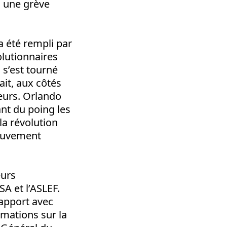
à une grève
a été rempli par
olutionnaires
 s’est tourné
ait, aux côtés
teurs. Orlando
nt du poing les
la révolution
mouvement
eurs
SA et l’ASLEF.
rapport avec
rmations sur la