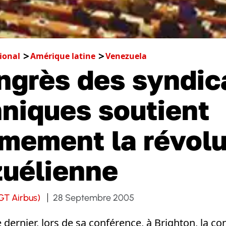
ional
Amérique latine
Venezuela
ngrès des syndic
nniques soutient
mement la révolu
uélienne
GT Airbus)
28 Septembre 2005
dernier, lors de sa conférence, à Brighton, la co