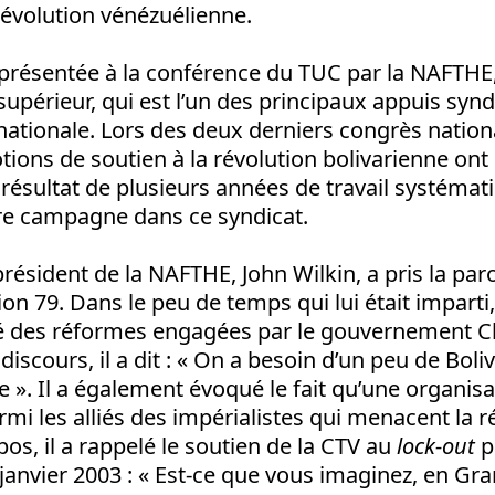
révolution vénézuélienne.
présentée à la conférence du TUC par la NAFTHE,
upérieur, qui est l’un des principaux appuis syn
ationale. Lors des deux derniers congrès nation
ons de soutien à la révolution bolivarienne ont 
e résultat de plusieurs années de travail systémat
tre campagne dans ce syndicat.
 président de la NAFTHE, John Wilkin, a pris la par
on 79. Dans le peu de temps qui lui était imparti,
ré des réformes engagées par le gouvernement C
scours, il a dit : « On a besoin d’un peu de Boli
». Il a également évoqué le fait qu’une organisa
armi les alliés des impérialistes qui menacent la r
pos, il a rappelé le soutien de la CTV au
lock-out
p
anvier 2003 : « Est-ce que vous imaginez, en Gr