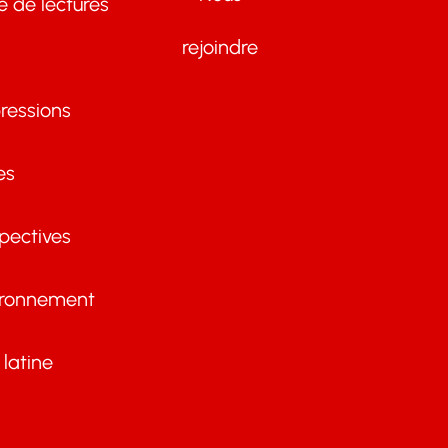
te de lectures
rejoindre
ressions
es
pectives
ironnement
latine