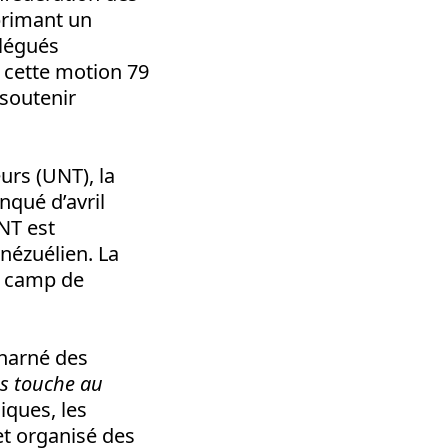
primant un
élégués
e cette motion 79
 soutenir
urs (UNT), la
nqué d’avril
UNT est
nézuélien. La
le camp de
charné des
s touche au
iques, les
t organisé des