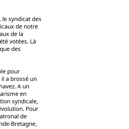
 le syndicat des
dicaux de notre
aux de la
été votées. Là
ique des
ole pour
 il a brossé un
havez. A un
varisme en
tion syndicale,
évolution. Pour
atronal de
ande-Bretagne,