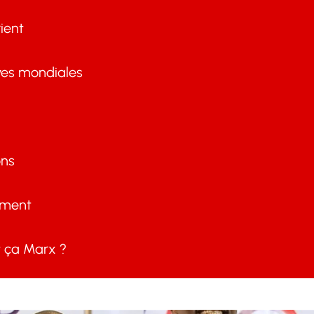
ient
ves mondiales
ons
ement
ça Marx ?