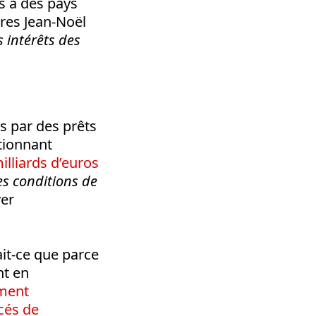
s à des pays
ères Jean-Noël
s intérêts des
s par des prêts
ntionnant
illiards d’euros
es conditions de
ver
ait-ce que parce
nt en
ment
cés de