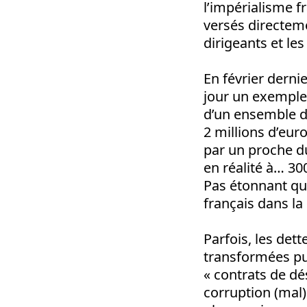
l’impérialisme f
versés directeme
dirigeants et le
En février derni
jour un exemple
d’un ensemble de
2 millions d’euro
par un proche du
en réalité à… 300
Pas étonnant que
français dans la
Parfois, les det
transformées pu
« contrats de d
corruption (mal)