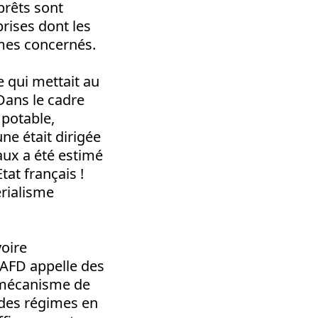
prêts sont
prises dont les
imes concernés.
 qui mettait au
Dans le cadre
 potable,
une était dirigée
aux a été estimé
tat français !
érialisme
voire
’AFD appelle des
 mécanisme de
 des régimes en