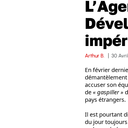
L’Age
Dével
impér
Arthur B.
30 Avri
En février derni
démantèlement d
accuser son équ
de
« gaspiller »
d
pays étrangers.
Il est pourtant d
du jour toujours 