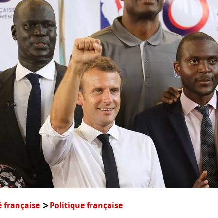
é française
Politique française