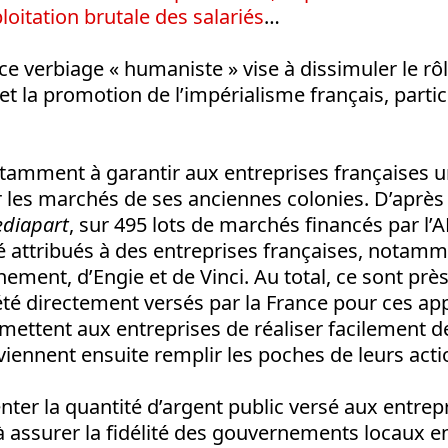
loitation brutale des salariés
…
 ce verbiage « humaniste » vise à dissimuler le rô
et la promotion de l’impérialisme français, parti
otamment à garantir aux entreprises françaises 
 les marchés de ses anciennes colonies. D’après
diapart
, sur 495 lots de marchés financés par l’
é attribués à des entreprises françaises, notamme
ement, d’Engie et de Vinci. Au total, ce sont près
été directement versés par la France pour ces app
ettent aux entreprises de réaliser facilement de
viennent ensuite remplir les poches de leurs acti
ter la quantité d’argent public versé aux entrepr
 à assurer la fidélité des gouvernements locaux e