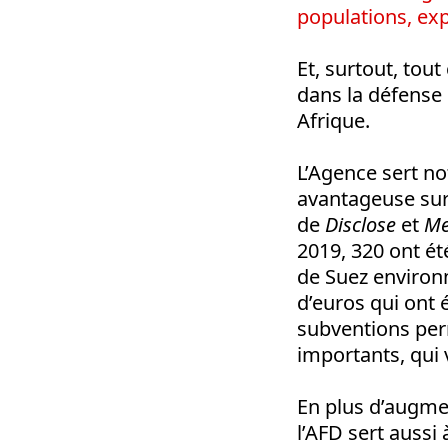
populations, exp
Et, surtout, tout
dans la défense 
Afrique.
L’Agence sert n
avantageuse sur
de
Disclose
et
Me
2019, 320 ont ét
de Suez environn
d’euros qui ont 
subventions perm
importants, qui 
En plus d’augmen
l’AFD sert aussi