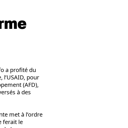
arme
o a profité du
 l’USAID, pour
oppement (AFD),
versés à des
ante met à l’ordre
 ferait le