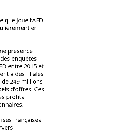
le que joue l’AFD
culièrement en
une présence
 des enquêtes
AFD entre 2015 et
nt à des filiales
 de 249 millions
els d’offres. Ces
s profits
onnaires.
ises françaises,
nvers