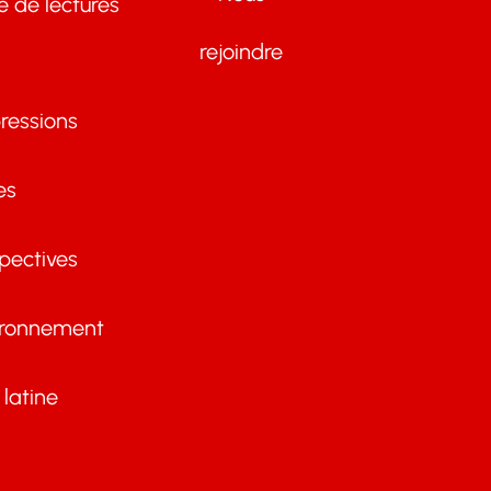
te de lectures
rejoindre
ressions
es
pectives
ironnement
latine