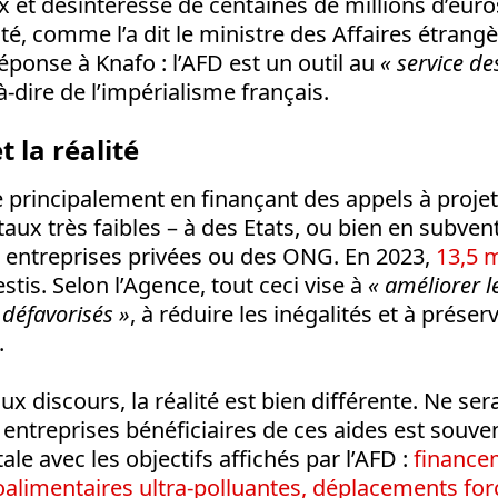
 et désintéressé de centaines de millions d’euro
ité, comme l’a dit le ministre des Affaires étrang
éponse à Knafo : l’AFD est un outil au
« service de
-à-dire de l’impérialisme français.
t la réalité
 principalement en finançant des appels à projet
taux très faibles – à des Etats, ou bien en subve
 entreprises privées ou des ONG. En 2023,
13,5 m
estis. Selon l’Agence, tout ceci vise à
« améliorer l
 défavorisés »
, à réduire les inégalités et à préser
.
ux discours, la réalité est bien différente. Ne ser
 entreprises bénéficiaires de ces aides est souve
ale avec les objectifs affichés par l’AFD :
finance
oalimentaires ultra-polluantes, déplacements for