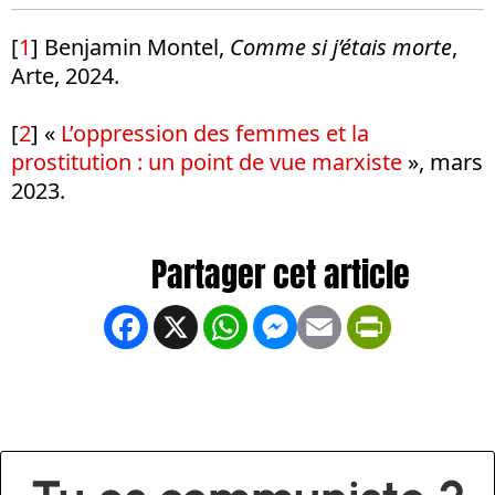
[
1
] Benjamin Montel,
Comme si j’étais morte
,
Arte, 2024.
[
2
] «
L’oppression des femmes et la
prostitution : un point de vue marxiste
», mars
2023.
Facebook
X
WhatsApp
Messenger
Email
PrintFrien