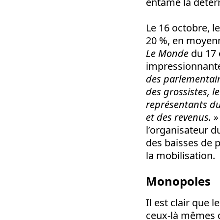
entamé la déte
Le 16 octobre, l
20 %, en moyenne
Le Monde
du 17 o
impressionnant
des parlementai
des grossistes, 
représentants d
et des revenus. »
l’organisateur d
des baisses de p
la mobilisation.
Monopoles
Il est clair que
ceux-là mêmes qu