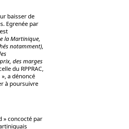
our baisser de
es. Egrenée par
 est
 de la Martinique,
chés notamment),
des
prix, des marges
 celle du RPPRAC,
d », a dénoncé
er à poursuivre
rd » concocté par
artiniquais