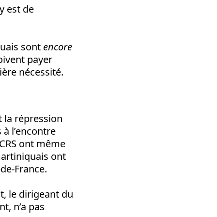
y est de
iquais sont
encore
oivent payer
ère nécessité.
 la répression
s à l’encontre
e CRS ont même
martiniquais ont
-de-France.
, le dirigeant du
t, n’a pas