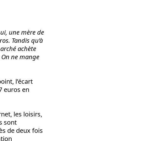
hui, une mère de
ros. Tandis qu’à
marché achète
e. On ne mange
int, l’écart
57 euros en
et, les loisirs,
rs sont
ès de deux fois
ation