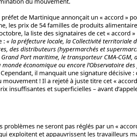
rmination du mouvement.
e préfet de Martinique annonçait un « accord » p
, les prix de 54 familles de produits alimentair
ctobre, la liste des signataires de cet « accord »
e :
« la préfecture locale, la Collectivité territoriale
res, des distributeurs (hypermarchés et supermar
le Grand Port maritime, le transporteur CMA-CGM, 
u monde économique ou encore l’Observatoire des 
Cependant, il manquait une signature décisive :
u mouvement ! Il a rejeté à juste titre cet « accor
rix insuffisantes et superficielles – avant d’appel
 les problèmes ne seront pas réglés par un « acco
i exploitent et appauvrissent les travailleurs m