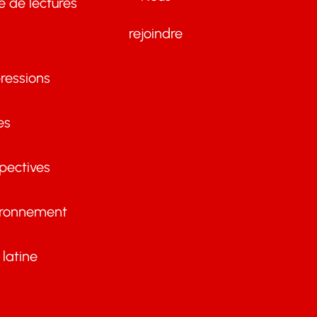
te de lectures
rejoindre
ressions
es
pectives
ironnement
latine