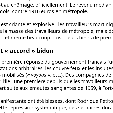
t au chômage, officiellement. Le revenu médian 
mois, contre 1916 euros en métropole.
est criante et explosive : les travailleurs martin
 la masse des travailleurs de métropole, mais d
 – et même beaucoup plus – leurs biens de premi
t « accord » bidon
la première réponse du gouvernement français fut
stations arbitraires, les couvre-feux et les insulte
 mobilisés (
« voyous »
, etc.). Des compagnies d
 l’île : une première depuis que les travailleurs 
rt suite aux émeutes sanglantes de 1959, à Fort
festants ont été blessés, dont Rodrigue Petitot
tte répression systématique, des semaines duran