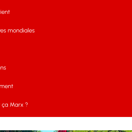
ient
ves mondiales
ons
ement
ça Marx ?