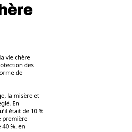
chère
a vie chère
rotection des
 forme de
, la misère et
églé. En
’il était de 10 %
e première
e 40 %, en