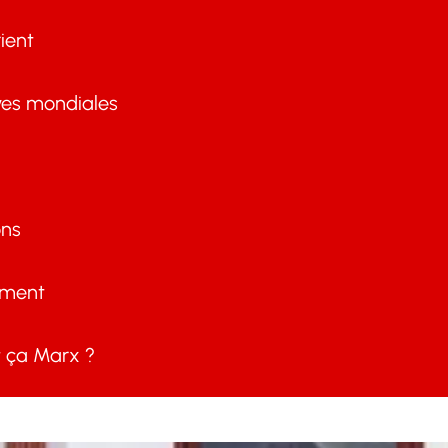
ient
ves mondiales
ons
ement
ça Marx ?