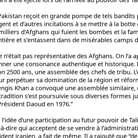
Pakistan reçoit en grande pompe de tels bandits 
ent et d’autres incitations à se mettre à la botte
milliers d’Afghans qui fuient les bombes et la fa
ontière et s’entassent dans de misérables camps d
 n’était pas représentative des Afghans. On l’a 
onner une consonance authentique et historique. 
viron 2500 ans, une assemblée des chefs de tribu. 
our perpétuer sa domination de la région et réfor
gis Khan a convoqué une assemblée similaire, qu
 tradition s’est poursuivie sous diverses formes j
 Président Daoud en 1976.”
 l’idée d’une participation au futur pouvoir de Tal
-à-dire qui acceptent de se vendre à l’administra
dent iranien, a fait de même. Il a rajouté que “de