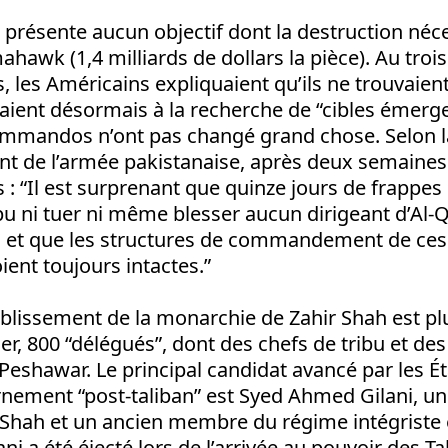
 présente aucun objectif dont la destruction néce
ahawk (1,4 milliards de dollars la pièce). Au troi
es Américains expliquaient qu’ils ne trouvaient 
 étaient désormais à la recherche de “cibles émerg
mmandos n’ont pas changé grand chose. Selon l
 de l’armée pakistanaise, après deux semaines
 “Il est surprenant que quinze jours de frappes
t pu ni tuer ni même blesser aucun dirigeant d’Al
e, et que les structures de commandement de ce
ient toujours intactes.”
ablissement de la monarchie de Zahir Shah est plu
er, 800 “délégués”, dont des chefs de tribu et des 
 Peshawar. Le principal candidat avancé par les É
rnement “post-taliban” est Syed Ahmed Gilani, un
 Shah et un ancien membre du régime intégriste é
i a été éjecté lors de l’arrivée au pouvoir des Ta