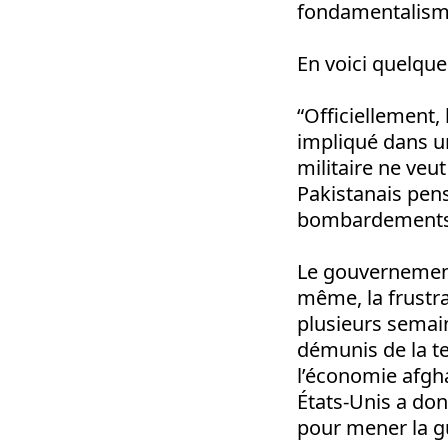
fondamentalisme 
En voici quelque
“Officiellement, 
impliqué dans u
militaire ne veu
Pakistanais pens
bombardements p
Le gouvernement
même, la frustra
plusieurs semai
démunis de la te
l’économie afgha
États-Unis a do
pour mener la g