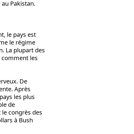
 au Pakistan.
t, le pays est
ême le régime
n. La plupart des
as comment les
erveux. De
dente. Après
pays les plus
ble de
t le congrès des
llars à Bush