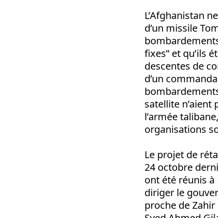
L’Afghanistan ne
d’un missile Tom
bombardements, l
fixes” et qu’ils
descentes de co
d’un commandant
bombardements :
satellite n’aien
l’armée taliban
organisations so
Le projet de rét
24 octobre derni
ont été réunis à
diriger le gouve
proche de Zahir
Syed Ahmed Gilan