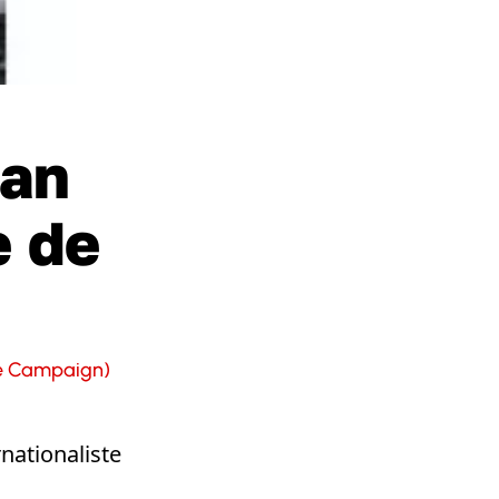
tan
e de
ce Campaign)
nationaliste