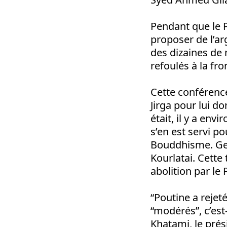
Pendant que le 
proposer de l’arg
des dizaines de 
refoulés à la fr
Cette conférence
Jirga pour lui d
était, il y a en
s’en est servi p
Bouddhisme. Gen
Kourlatai. Cette
abolition par le
“Poutine a rejeté
“modérés”, c’est
Khatami, le prési