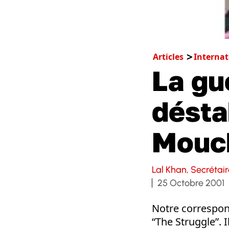
Articles
Internat
La gu
désta
Mouch
Lal Khan, Secréta
25 Octobre 2001
Notre correspond
“The Struggle”. 