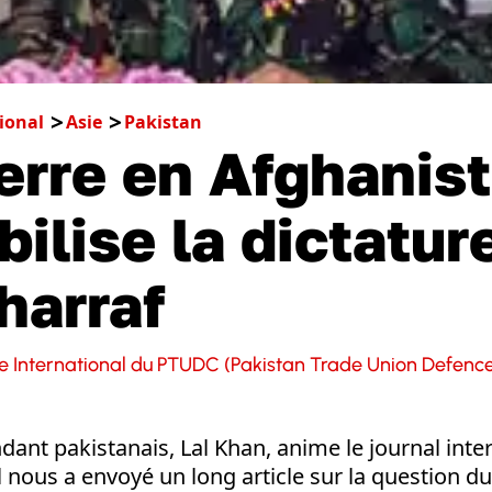
ional
Asie
Pakistan
erre en Afghanis
bilise la dictatur
arraf
ire International du PTUDC (Pakistan Trade Union Defen
ant pakistanais, Lal Khan, anime le journal inter
Il nous a envoyé un long article sur la question du