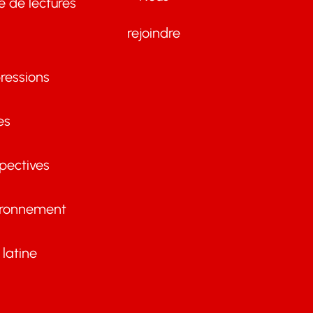
te de lectures
rejoindre
ressions
es
pectives
ironnement
latine