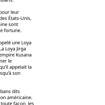
pour leur
 des États-Unis,
mine sont
e fortune.
appelé une Loya
La Loya Jirga
L’empire Kusana
mer le
’il appelait la
usqu’à son
ibans dits
tion américaine.
 toute façon, les