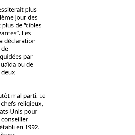
ssiterait plus
sième jour des
plus de “cibles
eantes”. Les
a déclaration
 de
 guidées par
-Quaïda ou de
s deux
tôt mal parti. Le
chefs religieux,
tats-Unis pour
 conseiller
tabli en 1992.
libans.