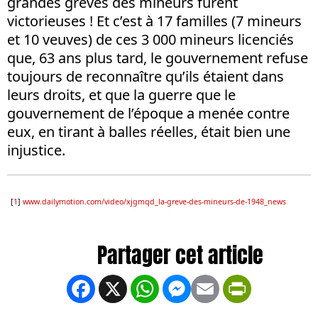
grandes grèves des mineurs furent
victorieuses ! Et c’est à 17 familles (7 mineurs
et 10 veuves) de ces 3 000 mineurs licenciés
que, 63 ans plus tard, le gouvernement refuse
toujours de reconnaître qu’ils étaient dans
leurs droits, et que la guerre que le
gouvernement de l’époque a menée contre
eux, en tirant à balles réelles, était bien une
injustice.
[
1
]
www.dailymotion.com/video/xjgmqd_la-greve-des-mineurs-de-1948_news
Facebook
X
WhatsApp
Messenger
Email
PrintFrien