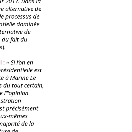
r 2017. Dans la
e alternative de
 le processus de
entielle dominée
lternative de
 du fait du
).
l
:
« Si l’on en
résidentielle est
ce à Marine Le
s du tout certain,
e l’"opinion
ustration
’est précisément
t eux-mêmes
ajorité de la
ature de