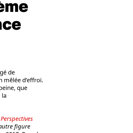
sème
nce
ngé de
 mêlée d’effroi.
 peine, que
 la
s
Perspectives
autre figure