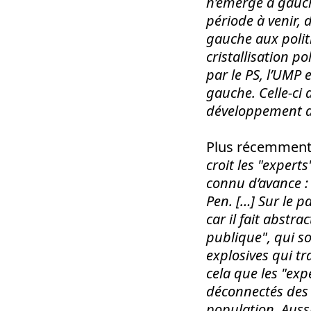
n’émerge à gauch
période à venir, 
gauche aux politi
cristallisation p
par le PS, l’UMP 
gauche.
Celle-ci
développement de 
Plus récemment,
croit les "expert
connu d’avance :
Pen. […] Sur le p
car il fait abstra
publique", qui so
explosives qui tr
cela que les "ex
déconnectés des 
population. Aussi