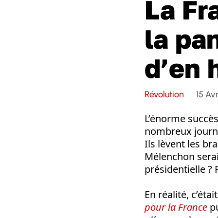
La Fr
la pa
d’en 
Révolution
15 Avr
L’énorme succès
nombreux journal
Ils lèvent les br
Mélenchon serait
présidentielle ? 
En réalité, c’éta
pour la France
p