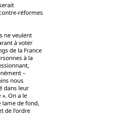
serait
e contre-réformes
s ne veulent
arant à voter
ngs de la France
ersonnes à la
essionnant,
anément –
ains nous
sé dans leur
 ». On a le
ne lame de fond,
t de l’ordre