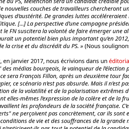
e du PS, Mélenchon sera un candidat crédible pou
de nouvelles couches de travailleurs chercheront un
ques d’austérité. De grandes luttes accéléreraient
olitique. […] La perspective d’une campagne présid
et le FN suscitera la volonté de faire émerger une a
 aurait un potentiel bien plus important qu’en 2012,
la crise et du discrédit du PS.
»
(Nous soulignons
 en janvier 2017, nous écrivions dans un
éditoria
s" des médias bourgeois, le vainqueur de l’élection p
 ce sera François Fillon, après un deuxième tour fa
apier, ce scénario n’est pas absurde. Mais il n’est pa
ction de la volatilité et de la polarisation extrêmes d
nt elles-mêmes l’expression de la colère et de la fr
availlent les profondeurs de la société française. C
perts" ne perçoivent pas concrètement, car ils son
conditions de vie et des souffrances de la grande m
 n’anticipent-ils pas tout le potentiel de la candid