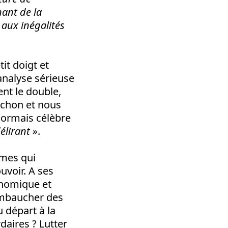
nant de la
 aux inégalités
it doigt et
analyse sérieuse
ent le double,
enchon et nous
sormais célèbre
élirant »
.
mmes qui
voir. A ses
onomique et
 Embaucher des
u départ à la
rdaires ? Lutter