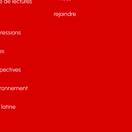
te de lectures
rejoindre
ressions
es
pectives
ironnement
latine