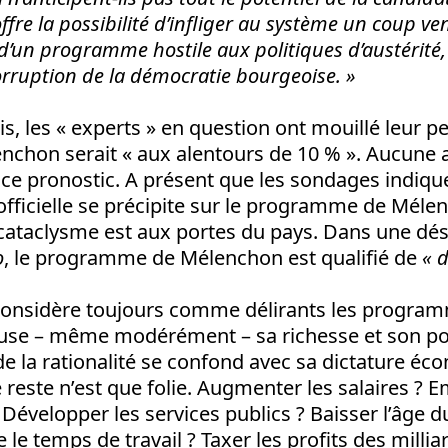
fre la possibilité d’infliger au système un coup ve
d’un programme hostile aux politiques d’austérité,
corruption de la démocratie bourgeoise. »
, les « experts » en question ont mouillé leur pet
nchon serait « aux alentours de 10 % ». Aucune 
 ce pronostic. A présent que les sondages indiqu
 officielle se précipite sur le programme de Mél
cataclysme est aux portes du pays. Dans une dé
o
, le programme de Mélenchon est qualifié de
« d
considère toujours comme délirants les progra
use – même modérément – sa richesse et son pou
e la rationalité se confond avec sa dictature éc
le reste n’est que folie. Augmenter les salaires ?
 Développer les services publics ? Baisser l’âge d
e le temps de travail ? Taxer les profits des millia