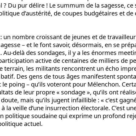
cal ? Du pur délire ! Le summum de la sagesse, ce 
 politique d’austérité, de coupes budgétaires et d
: un nombre croissant de jeunes et de travailleur
 sagesse – et le font savoir, désormais, en se prép
 Au-delà des sondages, il y a les énormes meeti
participation active de centaines de milliers de p
 terrain, les militants rencontrent un écho impr
batif. Des gens de tous âges manifestent spont
t le poing – qu’ils voteront pour Mélenchon. Cert
ltats de leur propre « sondage », qu’ils ont réali
oute, mais qu’ils jugent infaillible : « c’est gagné
à la veille d’une insurrection électorale. C’est u
ion politique soudaine qui exprime un profond reje
litique actuel.