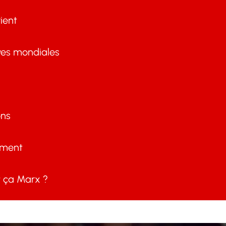
ient
ves mondiales
ons
ement
ça Marx ?