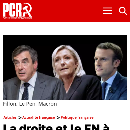
≡
Fillon, Le Pen, Macron
Articles
Actualité française
Politique française
La droite et le FN à