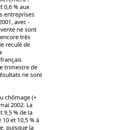
et 0,6 % aux
s entreprises
2001, avec -
 vente ne sont
 encore très
le reculé de
a
français
e trimestre de
ésultats ne sont
 du chômage (+
 mai 2002. La
 9,5 % de la
e 10 et 10,5 % à
re, puisque la