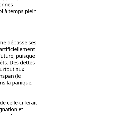
sonnes
i à temps plein
isme dépasse ses
artificiellement
future, puisque
êts. Des dettes
surtout aux
nspan (le
ns la panique,
e celle-ci ferait
agnation et