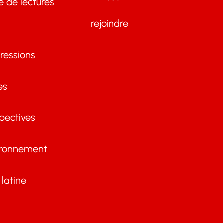
te de lectures
rejoindre
ressions
es
pectives
ironnement
latine