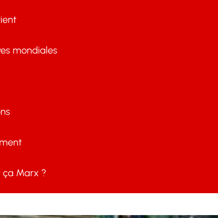
ient
ves mondiales
ons
ement
ça Marx ?