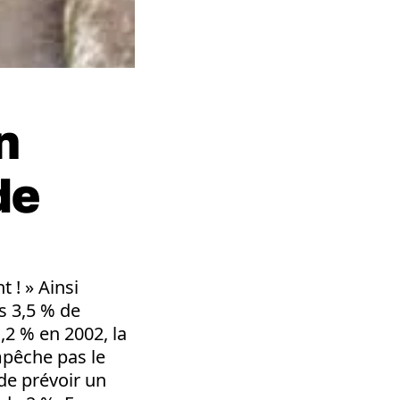
n
de
 ! » Ainsi
rs 3,5 % de
,2 % en 2002, la
mpêche pas le
 de prévoir un