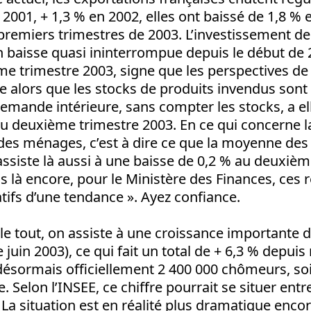
 2001, + 1,3 % en 2002, elles ont baissé de 1,8 % 
premiers trimestres de 2003. L’investissement de
n baisse quasi ininterrompue depuis le début de 
e trimestre 2003, signe que les perspectives de
e alors que les stocks de produits invendus sont
emande intérieure, sans compter les stocks, a el
du deuxième trimestre 2003. En ce qui concerne l
s ménages, c’est à dire ce que la moyenne des 
siste là aussi à une baisse de 0,2 % au deuxièm
s là encore, pour le Ministère des Finances, ces r
tifs d’une tendance ». Ayez confiance.
le tout, on assiste à une croissance importante
 juin 2003), ce qui fait un total de + 6,3 % depuis
ésormais officiellement 2 400 000 chômeurs, soit
. Selon l’INSEE, ce chiffre pourrait se situer entr
. La situation est en réalité plus dramatique enco