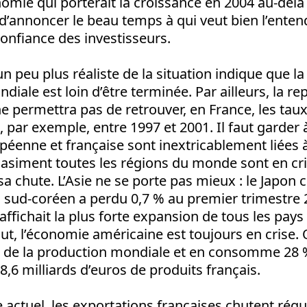
omie qui porterait la croissance en 2004 au-delà
 d’annoncer le beau temps à qui veut bien l’enten
confiance des investisseurs.
n peu plus réaliste de la situation indique que la
ale est loin d’être terminée. Par ailleurs, la rep
 ne permettra pas de retrouver, en France, les tau
 par exemple, entre 1997 et 2001. Il faut garder à
éenne et française sont inextricablement liées 
uasiment toutes les régions du monde sont en cri
sa chute. L’Asie ne se porte pas mieux : le Japon 
B sud-coréen a perdu 0,7 % au premier trimestre 
affichait la plus forte expansion de tous les pay
t, l’économie américaine est toujours en crise. Or
% de la production mondiale et en consomme 28 %
8,6 milliards d’euros de produits français.
 actuel, les exportations françaises chutent régu