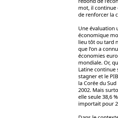
rebond de l’écon
mot, il continue
de renforcer la 
Une évaluation u
économique mondi
lieu tôt ou tard
que l’on a connu,
économies europ
mondiale. Or, q
Latine continue 
stagner et le PI
la Corée du Sud 
2002. Mais surtou
elle seule 38,6 
importait pour 2
Dans le contexte