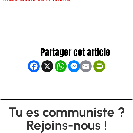
Facebook
X
WhatsApp
Messenger
Email
PrintFrien
Tu es communiste ?
Rejoins-nous !