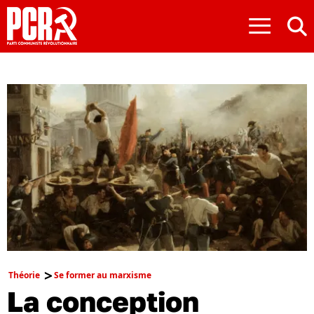
≡
Théorie
Se former au marxisme
La conception