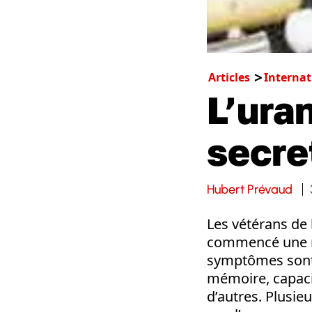
Articles
Internat
L’ura
secret
Hubert Prévaud
Les vétérans de
commencé une m
symptômes sont 
mémoire, capacit
d’autres. Plusi