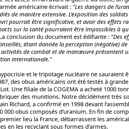
l’armée américaine écrivait :
"Les dangers de l’ura
diés de manière extensive. L’exposition des soldats
i pourrait être significative, et avoir des effets r
acts sur la santé pourraient être impossibles à qu
 La conclusion du document est édifiante :
"Des ef
nseillés, étant donnée la perception (négative) de 
es activités de combat et de manœuvre présentent u
tion internationale."
hypocrisie et le tripotage nucléaire ne sauraient 
987, des obus américains ont été testés à grande
 Lot. Une filiale de la COGEMA a acheté 1000 to
briquer des munitions. Notre décidément très soc
lain Richard, a confirmé en 1998 devant l’assembl
 000 obus composés d’uranium. En fin de comp
 premier lieu la France, débarrassent les américa
es en les recyclant sous formes d’armes.