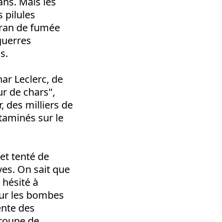
ns. Mais les
 pilules
cran de fumée
guerres
s.
ar Leclerc, de
ur de chars",
 des milliers de
taminés sur le
et tenté de
ves. On sait que
 hésité à
sur les bombes
ente des
groupe de