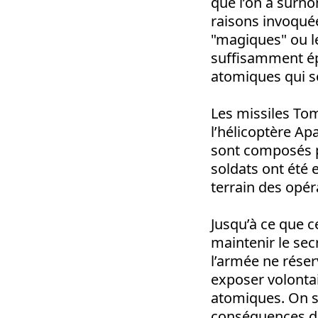
que l’on a surn
raisons invoquée
"magiques" ou l
suffisamment épa
atomiques qui se
Les missiles Tom
l’hélicoptère Ap
sont composés po
soldats ont été 
terrain des opér
Jusqu’à ce que c
maintenir le sec
l’armée ne réser
exposer volonta
atomiques. On sa
conséquences de