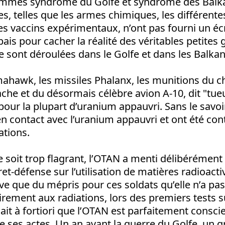
ommés syndrome du Golfe et syndrome des Balka
s, telles que les armes chimiques, les différentes
es vaccins expérimentaux, n’ont pas fourni un é
is pour cacher la réalité des véritables petites 
 sont déroulées dans le Golfe et dans les Balkan
ahawk, les missiles Phalanx, les munitions du ch
ache et du désormais célèbre avion A-10, dit "tue
ur la plupart d’uranium appauvri. Sans le savoir,
en contact avec l’uranium appauvri et ont été con
ations.
e soit trop flagrant, l’OTAN a menti délibérément 
ret-défense sur l’utilisation de matières radioacti
ve que du mépris pour ces soldats qu’elle n’a pas
irement aux radiations, lors des premiers tests 
it à fortiori que l’OTAN est parfaitement consci
 ses actes. Un an avant la guerre du Golfe, un 