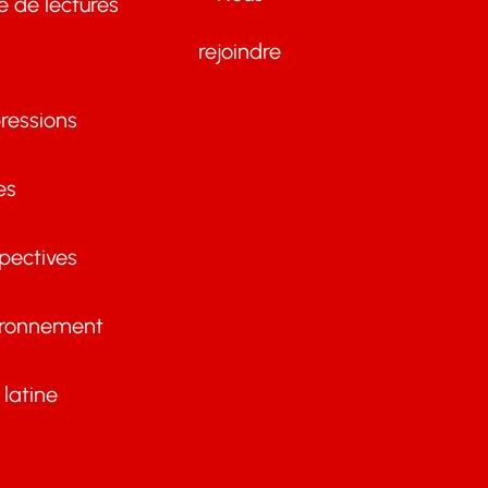
te de lectures
rejoindre
ressions
es
pectives
ironnement
latine