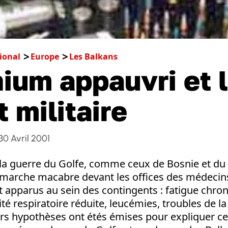
ional
Europe
Les Balkans
nium appauvri et 
 militaire
30 Avril 2001
 la guerre du Golfe, comme ceux de Bosnie et du
arche macabre devant les offices des médecins
apparus au sein des contingents : fatigue chron
é respiratoire réduite, leucémies, troubles de la 
eurs hypothèses ont étés émises pour expliquer