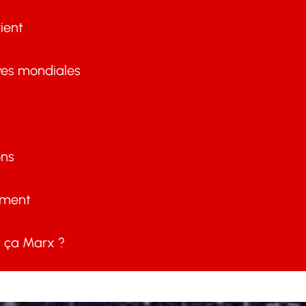
ient
ves mondiales
ons
ement
ça Marx ?