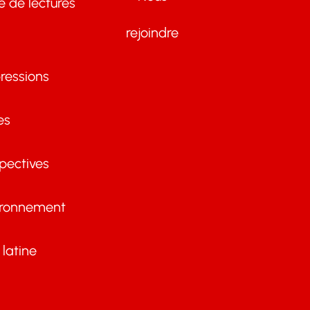
te de lectures
rejoindre
ressions
es
pectives
ironnement
latine