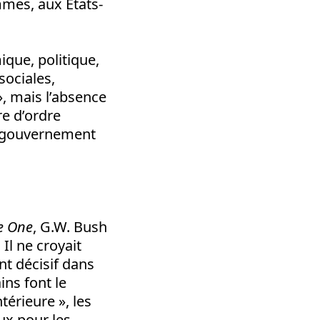
mmes, aux Etats-
que, politique,
sociales,
», mais l’absence
re d’ordre
le gouvernement
ce One
, G.W. Bush
Il ne croyait
nt décisif dans
ins font le
térieure », les
ux pour les