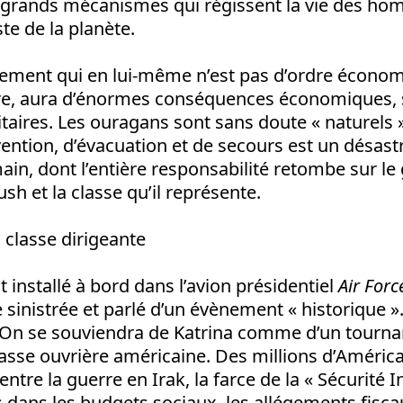
x grands mécanismes qui régissent la vie des ho
ste de la planète.
nement qui en lui-même n’est pas d’ordre économi
aire, aura d’énormes conséquences économiques, 
litaires. Les ouragans sont sans doute « naturels 
ention, d’évacuation et de secours est un désast
ain, dont l’entière responsabilité retombe sur 
h et la classe qu’il représente.
 classe dirigeante
installé à bord dans l’avion présidentiel
Air For
 sinistrée et parlé d’un évènement « historique ». 
. On se souviendra de Katrina comme d’un tourna
classe ouvrière américaine. Des millions d’América
re la guerre en Irak, la farce de la « Sécurité In
dans les budgets sociaux, les allégements fisca