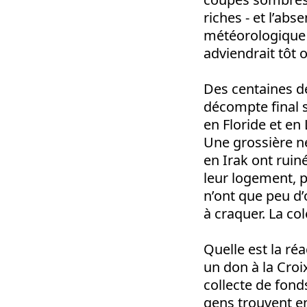
riches - et l’a
météorologique 
adviendrait tôt o
Des centaines d
décompte final s’
en Floride et en 
Une grossière n
en Irak ont ruin
leur logement, p
n’ont que peu d
à craquer. La col
Quelle est la ré
un don à la Croi
collecte de fond
gens trouvent en