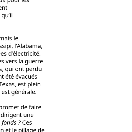
ent
qu’il
mais le
ssipi, l’Alabama,
s d’électricité.
s vers la guerre
s, qui ont perdu
nt été évacués
exas, est plein
s est générale.
 promet de faire
 dirigent une
 fonds ?
Ces
 et le pillage de