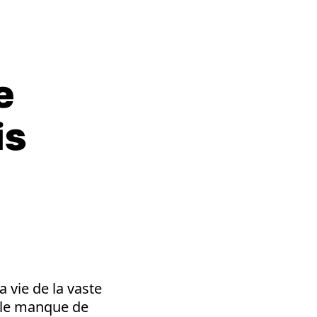
e
is
a vie de la vaste
, le manque de