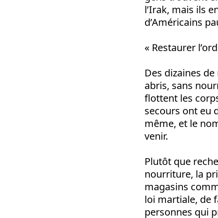
l’Irak, mais ils e
d’Américains pauv
« Restaurer l’ord
Des dizaines de 
abris, sans nour
flottent les corp
secours ont eu 
même, et le nom
venir.
Plutôt que recher
nourriture, la pr
magasins comme G
loi martiale, de 
personnes qui pr