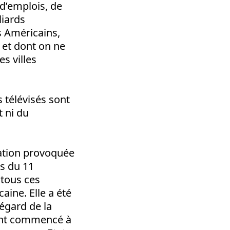
 d’emplois, de
liards
s Américains,
, et dont on ne
s villes
s télévisés sont
 ni du
station provoquée
es du 11
 tous ces
aine. Elle a été
égard de la
 ont commencé à