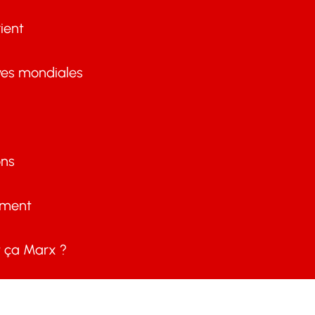
ient
ves mondiales
ons
ement
ça Marx ?