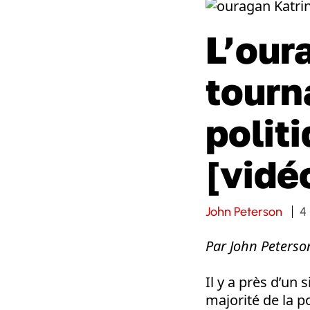
L’our
tourn
polit
[vidé
John Peterson
4
Par John Peterso
Il y a près d’un 
majorité de la p