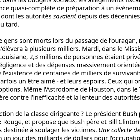
bsence quasi-complète de préparation à un évènem
dont les autorités
savaient
depuis des décennies 
u tard.
e gens sont morts lors du passage de l’ouragan, 
élèvera à plusieurs milliers. Mardi, dans le Missi
Louisiane, 2,3 millions de personnes étaient privée
égligence et des dépenses massivement orientée
é l’existence de centaines de milliers de survivant
arfois un être aimé - et leurs espoirs. Ceux qui o
’options. Même l’Astrodome de Houston, dans le T
ère contre l’inefficacité et la lenteur des autorité
action de la classe dirigeante ? Le président Bush
x Rouge, et propose que Bush père et Bill Clinton
s destinée à soulager les victimes.
Une collecte de
 un jour des milliards de dollars pour l’occupation