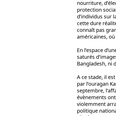
nourriture, d’él
protection social
d’individus sur 
cette dure réalit
connaît pas gran
américaines, où
En l’espace d’un
saturés d’images
Bangladesh, ni d
A ce stade, il e
par l’ouragan Ka
septembre, l’aff
évènements ont f
violemment arrac
politique nation