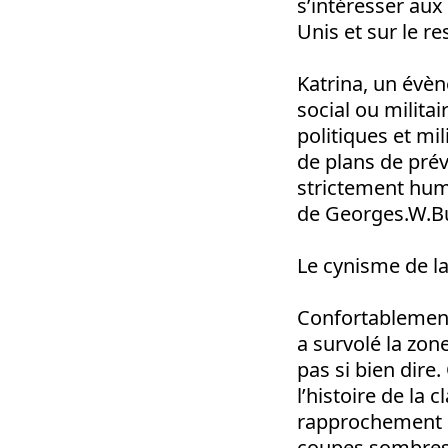
s’intéresser au
Unis et sur le re
Katrina, un évè
social ou milit
politiques et mi
de plans de prév
strictement hum
de Georges.W.Bus
Le cynisme de la
Confortablement 
a survolé la zone
pas si bien dire
l’histoire de la 
rapprochement ent
coupes sombres 