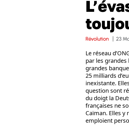
L’éva
toujo
Révolution
23 Ma
Le réseau d’ON
par les grandes
grandes banques
25 milliards d’e
inexistante. Ell
question sont r
du doigt la Deu
françaises ne so
Caïman. Elles y r
emploient perso