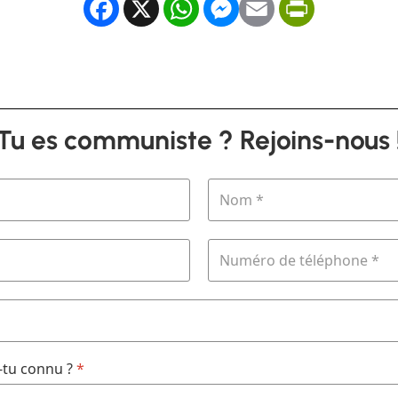
Facebook
X
WhatsApp
Messenger
Email
PrintFrien
Tu es communiste ? Rejoins-nous 
tu connu ?
*