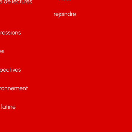
te de lectures
rejoindre
ressions
es
pectives
ironnement
latine