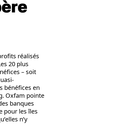
père
rofits réalisés
es 20 plus
éfices – soit
uasi-
es bénéfices en
ng. Oxfam pointe
ndes banques
 pour les îles
u’elles n’y