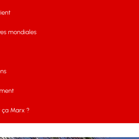
ient
ves mondiales
ons
ement
ça Marx ?