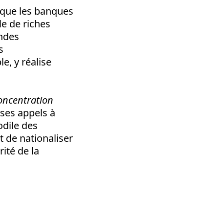
e que les banques
le de riches
andes
s
e, y réalise
oncentration
 ses appels à
odile des
t de nationaliser
ité de la