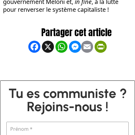
gouvernement Meloni et,
in
fine
, à la lutte
pour renverser le système capitaliste !
Facebook
X
WhatsApp
Messenger
Email
PrintFrien
Tu es communiste ?
Rejoins-nous !