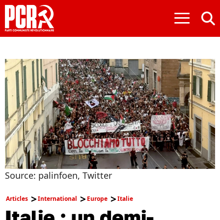
≡
Source: palinfoen, Twitter
Articles
International
Europe
Italie
Italie : un demi-