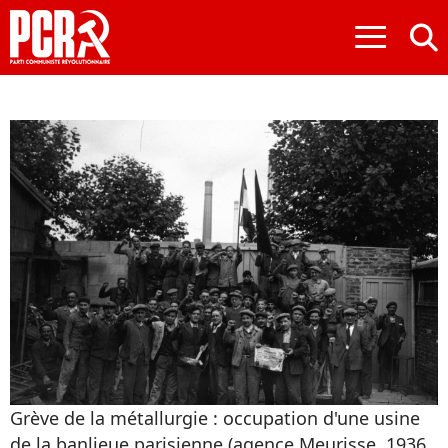
≡
Grève de la métallurgie : occupation d'une usine
de la banlieue parisienne (agence Meurisse, 1936,