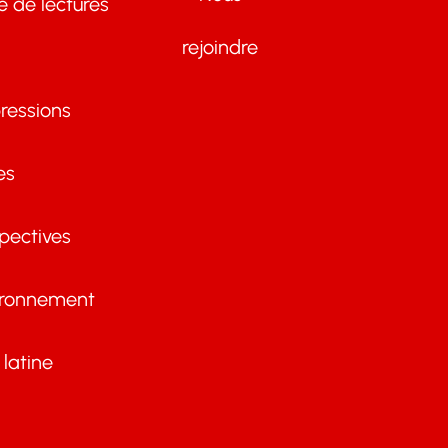
te de lectures
rejoindre
ressions
es
pectives
ironnement
latine