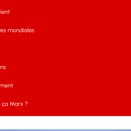
ient
ves mondiales
ons
ement
ça Marx ?