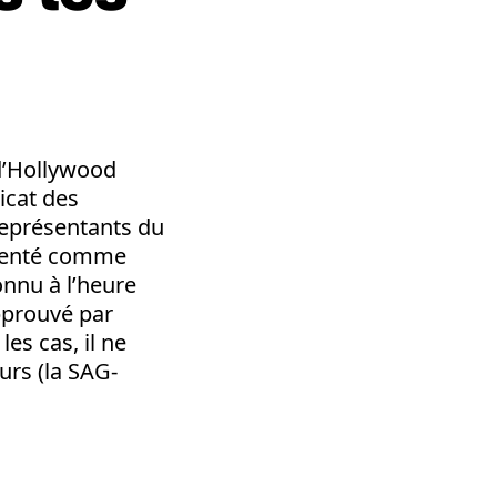
 d’Hollywood
icat des
représentants du
ésenté comme
onnu à l’heure
approuvé par
es cas, il ne
urs (la SAG-