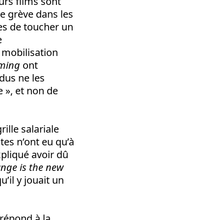
urs films sont
ne grève dans les
es de toucher un
e
 mobilisation
aming
ont
dus ne les
e », et non de
ille salariale
es n’ont eu qu’à
xpliqué avoir dû
nge is the new
’il y jouait un
 répond à la