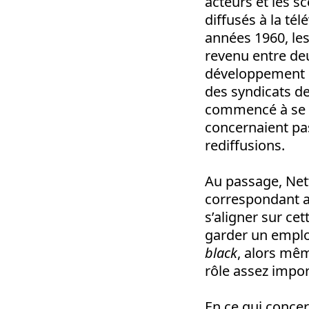
acteurs et les s
diffusés à la té
années 1960, les
revenu entre de
développement de
des syndicats d
commencé à se d
concernaient pas
rediffusions.
Au passage, Netf
correspondant a
s’aligner sur ce
garder un emplo
black
, alors mêm
rôle assez impor
En ce qui concer