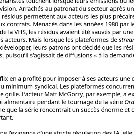
cénaristes touchent lorsque leurs émissions ou le
lévision. Arrachés au patronat du secteur après u
 résidus permettent aux acteurs les plus précair
ux contrats. Menacés dans les années 1980 par l
 la VHS, les résidus avaient été sauvés par une
es acteurs. Mais lorsque les plateformes de
stre
évelopper, leurs patrons ont décidé que les rési
, puisqu’il s’agissait de diffusions « à la demand
lix en a profité pour imposer à ses acteurs une gr
u minimum syndical. Les plateformes concurrent
tte grille. L’acteur Matt McGorry, par exemple, a e
i alimentaire pendant le tournage de la série
Ora
e que la série rencontrait un succès énorme et qu
tant.
ne l’exigence d’une stricte régulation des IA, elle