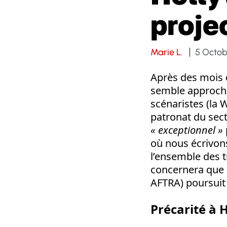
proje
Marie L.
5 Octob
Après des mois d
semble approche
scénaristes (la
patronat du sec
« exceptionnel »
où nous écrivons
l’ensemble des t
concernera que l
AFTRA) poursuit 
Précarité à 