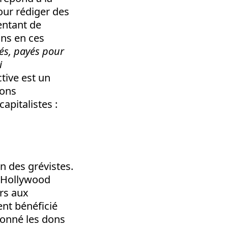
our rédiger des
entant de
ons en ces
sés, payés pour
i
tive est un
rons
apitalistes :
n des grévistes.
d’Hollywood
ars aux
ent bénéficié
ionné les dons