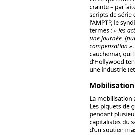
crainte – parfai
scripts de série
l’AMPTP, le synd
termes :
«
les ac
une journée, [pui
compensation
»
cauchemar, qui l
d’Hollywood tent
une industrie (et
Mobilisatio
La mobilisation 
Les piquets de 
pendant plusieur
capitalistes du 
d’un soutien mas