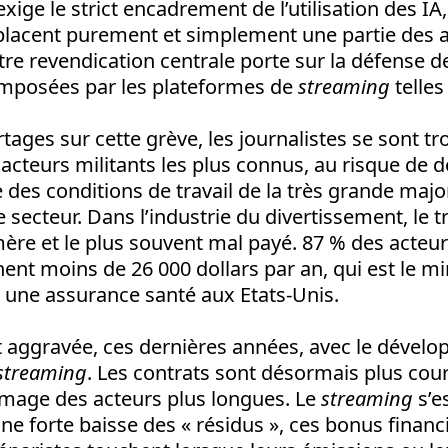
xige le strict encadrement de l’utilisation des IA
mplacent purement et simplement une partie des a
utre revendication centrale porte sur la défense d
imposées par les plateformes de
streaming
telles
tages sur cette grève, les journalistes se sont t
s acteurs militants les plus connus, au risque de
es conditions de travail de la très grande majo
e secteur. Dans l’industrie du divertissement, le tr
mère et le plus souvent mal payé. 87 % des acteurs 
nt moins de 26 000 dollars par an, qui est le m
 une assurance santé aux Etats-Unis.
st aggravée, ces dernières années, avec le dével
streaming
. Les contrats sont désormais plus cour
mage des acteurs plus longues. Le
streaming
s’e
 forte baisse des « résidus », ces bonus financi