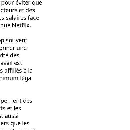
, pour éviter que
cteurs et des
es salaires face
 que Netflix.
rop souvent
 donner une
rité des
avail est
affiliés à la
inimum légal
oppement des
ts et les
st aussi
ers que les