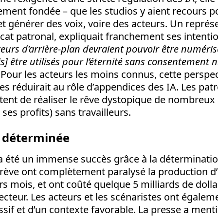
tement fondée – que les studios y aient recours p
 et générer des voix, voire des acteurs. Un représ
icat patronal, expliquait franchement ses intenti
teurs d’arrière-plan devraient pouvoir être numéri
s]
être utilisés pour l’éternité sans consentement n
. Pour les acteurs les moins connus, cette perspec
es réduirait au rôle d’appendices des IA. Les pat
ent de réaliser le rêve dystopique de nombreux c
 ses profits) sans travailleurs.
n déterminée
a été un immense succès grâce à la déterminatio
grève ont complètement paralysé la production 
s mois, et ont coûté quelque 5 milliards de doll
secteur. Les acteurs et les scénaristes ont égalem
sif et d’un contexte favorable. La presse a ment