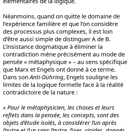
élémentaires de la logique.
Néanmoins, quand on quitte le domaine de
l’expérience familière et que l’on considère
des processus plus complexes, il est loin
d’être aussi simple de distinguer A de B.
L’insistance dogmatique à éliminer la
contradiction mène précisément au mode de
pensée « métaphysique » – au sens spécifique
que Marx et Engels ont donné à ce terme.
Dans son
Anti-Dühring
, Engels souligne les
limites de la logique formelle face à la réalité
contradictoire de la nature :
« Pour le métaphysicien, les choses et leurs
reflets dans la pensée, les concepts, sont des
objets d’é
tude isol
és, à
consid
érer l’un apr
è
s
l’autre et l’un sans l’autre, fixes,
rigides, donn
és