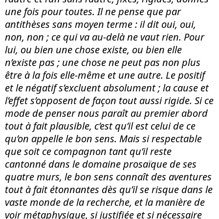
une fois pour toutes. Il ne pense que par
antith
è
ses sans moyen terme : il dit oui, oui,
non, non ; ce qui va au-delà ne vaut rien. Pour
lui, ou bien une chose existe, ou bien elle
n’existe pas ; une chose ne peut pas non plus
être à la fois elle-même et une autre. Le positif
et le négatif s’excluent absolument ; la cause et
l’
effet
s’opposent de façon tout aussi rigide. Si ce
mode de penser nous paraît au premier abord
tout à fait plausible, c’est qu’il est celui de ce
qu’on appelle le bon sens. Mais si respectable
que soit ce compagnon tant qu’il reste
cantonné dans le domaine prosa
ï
que de ses
quatre murs, le bon sens connaît des aventures
tout à fait étonnantes d
è
s qu’il se risque dans le
vaste monde de la recherche, et la mani
è
re de
voir métaphysique, si justifiée et si nécessaire