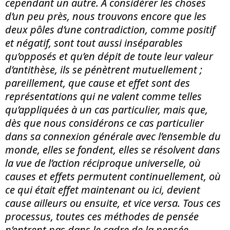
cependant un autre. A
consid
érer les choses
d’un peu pr
è
s, nous trouvons encore que les
deux pôles d’une contradiction, comme positif
et négatif, sont tout aussi inséparables
qu’opposés et qu’en dépit de toute leur valeur
d’antith
è
se, ils se pén
è
trent mutuellement ;
pareillement, que cause et effet sont des
représentations qui ne valent comme telles
qu’appliquées à un cas particulier, mais que,
d
è
s que nous considérons ce cas particulier
dans sa connexion générale avec l’ensemble du
monde, elles se fondent, elles se ré
solvent
dans
la vue de l’action réciproque universelle, o
ù
causes et effets permutent continuellement, o
ù
ce qui était effet maintenant ou ici, devient
cause ailleurs ou ensuite, et vice versa. Tous ces
processus, toutes ces méthodes de pensée
n’entrent pas dans le cadre de
la pens
ée