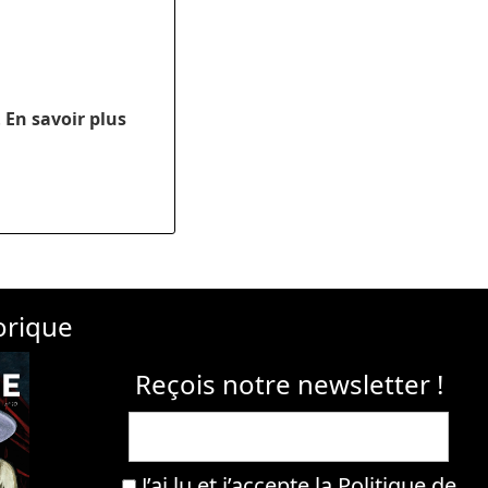
.
En savoir plus
orique
Reçois notre newsletter !
J’ai lu et j’accepte la
Politique de