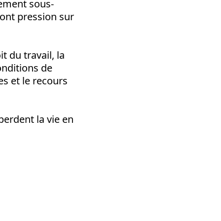
gement sous-
font pression sur
 du travail, la
onditions de
es et le recours
perdent la vie en
dly