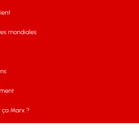
ient
ves mondiales
ons
ement
ça Marx ?