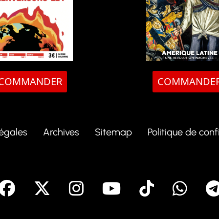
COMMANDER
COMMANDE
légales
Archives
Sitemap
Politique de conf
facebook
X
Instagram
Youtube
Tik To
Wh