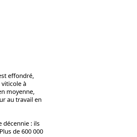
est effondré,
viticole à
 en moyenne,
r au travail en
 décennie : ils
 Plus de 600 000