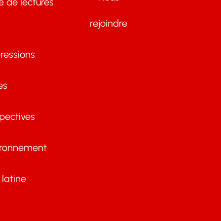
te de lectures
rejoindre
ressions
es
pectives
ironnement
latine