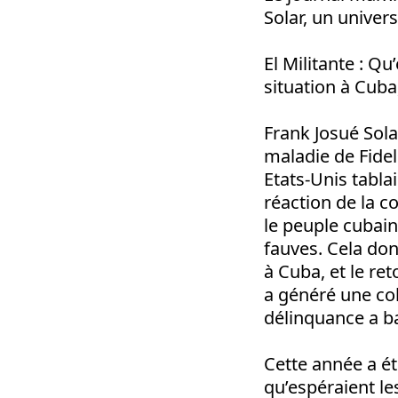
Solar, un univer
El Militante
: Qu’
situation à Cuba
Frank Josué Sola
maladie de Fidel.
Etats-Unis tabla
réaction de la 
le peuple cubai
fauves. Cela don
à Cuba, et le ret
a généré une coh
délinquance a ba
Cette année a ét
qu’espéraient le