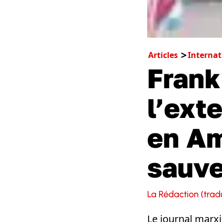
Articles
Internat
Frank
l’ext
en Am
sauve
La Rédaction (tradu
Le journal marx