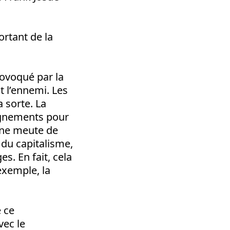
ortant de la
rovoqué par la
t l’ennemi. Les
 sorte. La
ignements pour
une meute de
 du capitalisme,
s. En fait, cela
exemple, la
e ce
vec le