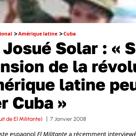
ional
Amérique latine
Cuba
 Josué Solar : « 
ension de la révol
érique latine pe
r Cuba »
it de El Militante)
7 Janvier 2008
iste espagnol
El Militante
a récemment interviewé