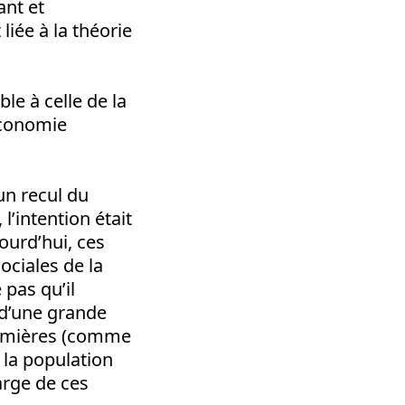
ant et
iée à la théorie
le à celle de la
’économie
un recul du
’intention était
ourd’hui, ces
ociales de la
 pas qu’il
 d’une grande
remières (comme
 la population
arge de ces