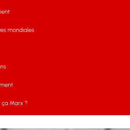
ient
ves mondiales
ons
ement
ça Marx ?