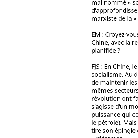
mal nommé « soc
d’approfondissem
marxiste de la «
EM
: Croyez-vous
Chine, avec la r
planifiée ?
FJS
: En Chine, l
socialisme. Au d
de maintenir les
mêmes secteurs s
révolution ont fa
s’agisse d’un mo
puissance qui 
le pétrole). Mai
tire son épingle