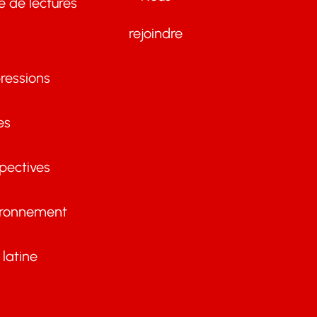
te de lectures
rejoindre
ressions
es
pectives
ironnement
latine