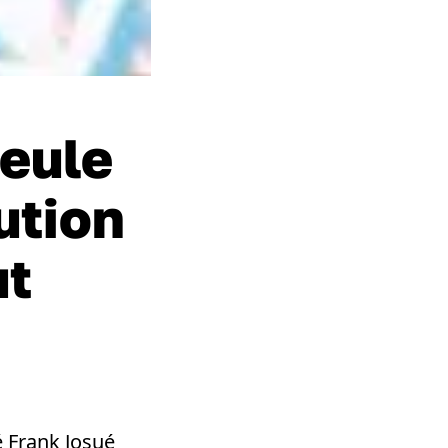
Seule
ution
ut
 Frank Josué