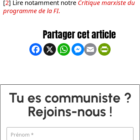
[
2
]
Lire notamment notre
Critique marxiste du
programme de la FI
.
Facebook
X
WhatsApp
Messenger
Email
PrintFrien
Tu es communiste ?
Rejoins-nous !