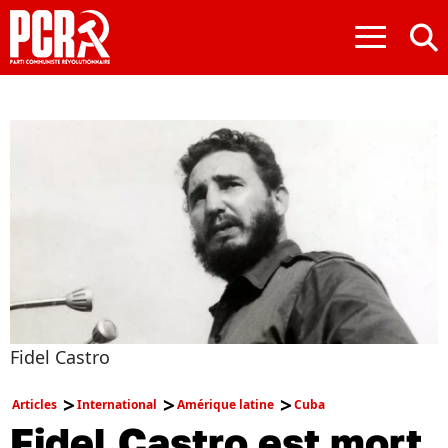
≡
Fidel Castro
Articles
International
Amérique latine
Cuba
Fidel Castro est mort