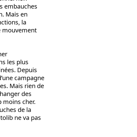
des embauches
n. Mais en
tions, la
 le mouvement
her
s les plus
cinées. Depuis
 d’une campagne
es. Mais rien de
changer des
p moins cher.
ouches de la
tolib ne va pas