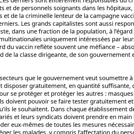
Ces derniers sont
entièrement responsables
du ch
s et de personnels soignants dans les hôpitaux, 
ts et de la criminelle lenteur de la campagne vacc
derniers. Les grands capitalistes sont aussi respo
ste, dans une fraction de la population, à l’égard
multinationales uniquement intéressées par leurs
ard du vaccin reflète souvent une méfiance – ab
rd de la classe dirigeante, de son gouvernement e
 secteurs que le gouvernement veut soumettre à l
t disposer gratuitement, en quantité suffisante, 
our se protéger et protéger les autres : masques
Ils doivent pouvoir se faire tester gratuitement et
u’ils le souhaitent. Dans chaque établissement d
lariés et leurs syndicats doivent prendre en main 
écider eux-mêmes de toutes les mesures nécessai
éger les malades, y compris l’affectation du per