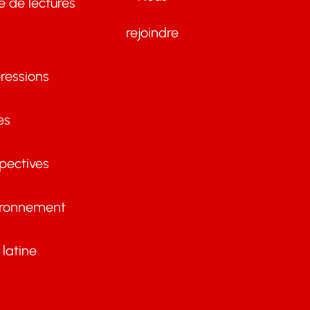
te de lectures
rejoindre
ressions
es
pectives
ironnement
latine