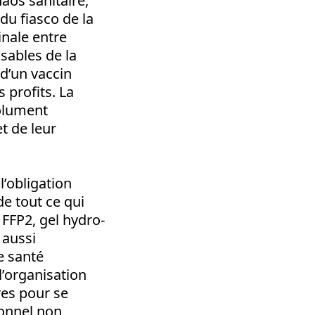
aos sanitaire,
du fiasco de la
inale entre
nsables de la
 d’un vaccin
 profits. La
solument
t de leur
’obligation
de tout ce qui
 FFP2, gel hydro-
 aussi
e santé
l’organisation
res pour se
sonnel non