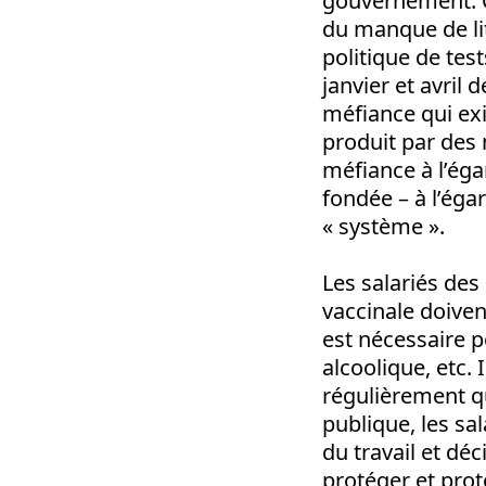
gouvernement. 
du manque de lit
politique de tes
janvier et avril 
méfiance qui exi
produit par des 
méfiance à l’ég
fondée – à l’éga
« système ».
Les salariés des
vaccinale doiven
est nécessaire p
alcoolique, etc. 
régulièrement q
publique, les sa
du travail et d
protéger et prot