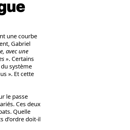
ague
ant une courbe
ent, Gabriel
e, avec une
es »
. Certains
n du système
us ». Et cette
ur le passe
lariés. Ces deux
bats. Quelle
 d’ordre doit-il