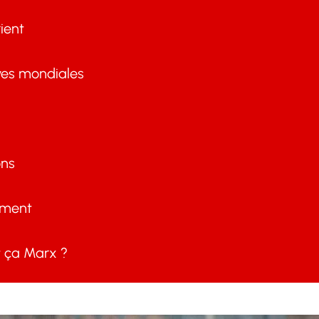
ient
ves mondiales
ons
ement
ça Marx ?