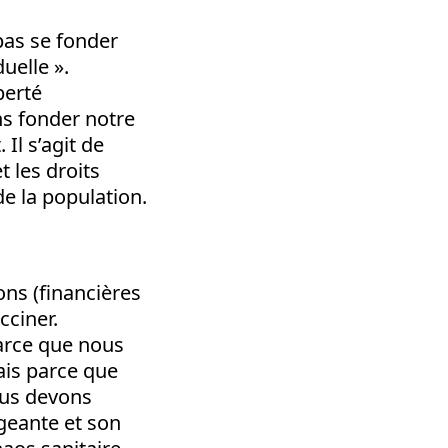
 pas se fonder
duelle ».
berté
ons fonder notre
 Il s’agit de
t les droits
e la population.
ns (financières
cciner.
parce que nous
ais parce que
ous devons
igeante et son