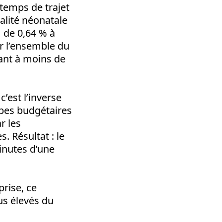
temps de trajet
alité néonatale
] de 0,64 % à
r l’ensemble du
uant à moins de
c’est l’inverse
upes budgétaires
r les
 Résultat : le
inutes d’une
prise, ce
us élevés du