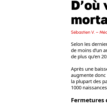
D’où 
mortal
Sébastien V. – Mé
Selon les dernie
de moins d’un an
de plus qu’en 202
Après une baiss
augmente donc en
la plupart des p
1000 naissances
Fermetures 