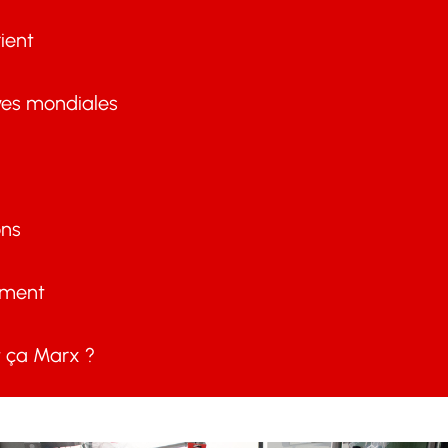
ient
ves mondiales
ons
ement
ça Marx ?