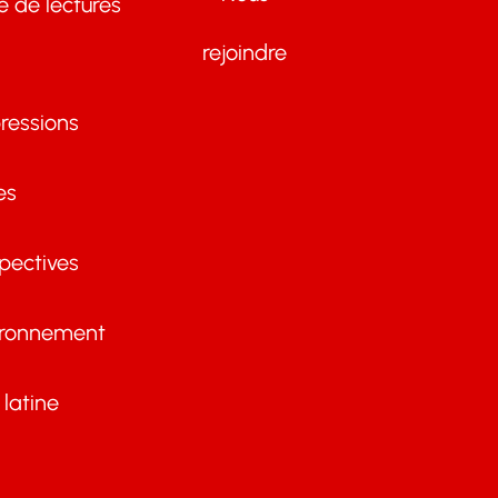
te de lectures
rejoindre
ressions
es
pectives
ironnement
latine