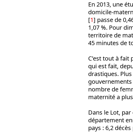
En 2013, une ét
domicile-materni
[
1
] passe de 0,46
1,07 %. Pour dim
territoire de ma
45 minutes de t
C’est tout à fait
qui est fait, d
drastiques. Plus
gouvernements s
nombre de femme
maternité a plus
Dans le Lot, par
département enre
pays : 6,2 décès