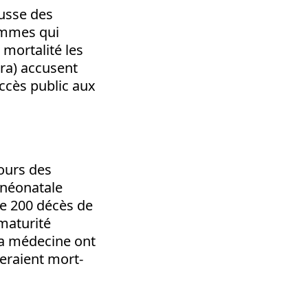
usse des
emmes qui
mortalité les
ura) accusent
ccès public aux
ours des
é néonatale
e 200 décès de
ématurité
la médecine ont
seraient mort-