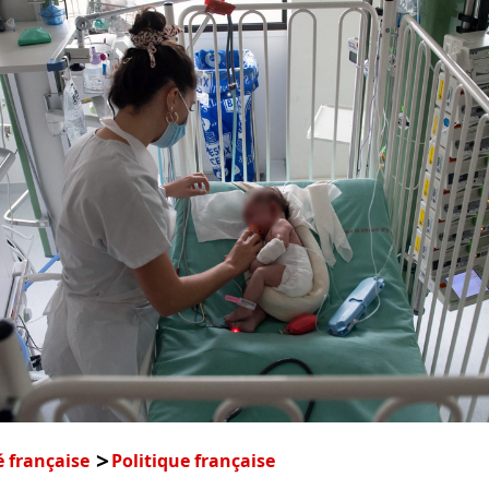
é française
Politique française