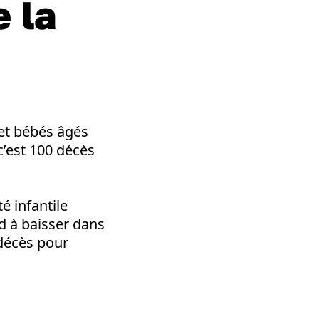
e la
 et bébés âgés
c’est 100 décès
té infantile
d à baisser dans
 décès pour