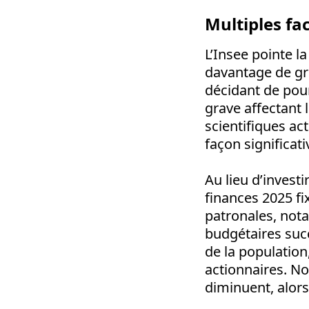
Multiples fa
L’Insee pointe 
davantage de g
décidant de pour
grave affectant 
scientifiques ac
façon significat
Au lieu d’invest
finances 2025 fi
patronales, nota
budgétaires succ
de la population,
actionnaires. N
diminuent, alor