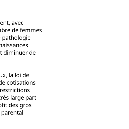
ent, avec
ombre de femmes
e pathologie
nnaissances
et diminuer de
x, la loi de
de cotisations
restrictions
rès large part
ofit des gros
 parental