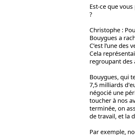
Est-ce que vous 
?
Christophe
: Pou
Bouygues a rache
C’est l’une des 
Cela représentai
regroupant des a
Bouygues, qui t
7,5 milliards d'e
négocié une péri
toucher à nos a
terminée, on ass
de travail, et l
Par exemple, nou