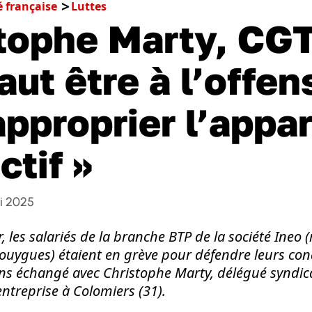
é française
Luttes
tophe Marty, CGT
 faut être à l’offen
approprier l’appar
ctif »
i 2025
, les salariés de la branche BTP de la société Ine
Bouygues) étaient en grève pour défendre leurs con
ons échangé avec Christophe Marty, délégué syndica
’entreprise à Colomiers (31).