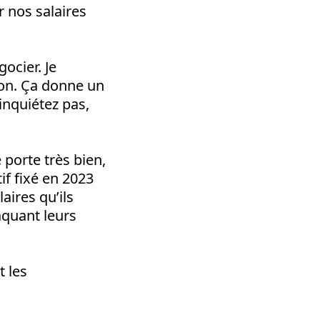
r nos salaires
ocier. Je
ion. Ça donne un
inquiétez pas,
 porte très bien,
tif fixé en 2023
aires qu’ils
aquant leurs
t les