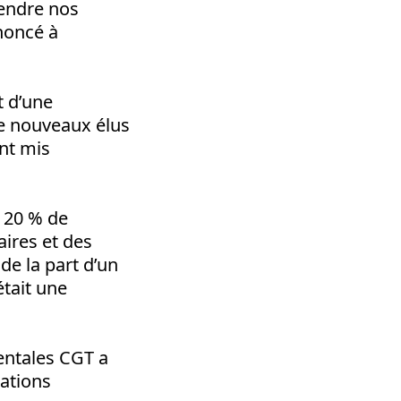
fendre nos
enoncé à
t d’une
de nouveaux élus
ont mis
s 20 % de
aires et des
de la part d’un
était une
entales CGT a
sations