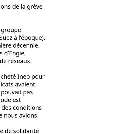
sons de la grève
e groupe
Suez à l’époque).
nière décennie.
s d’Engie,
 de réseaux.
acheté Ineo pour
dicats avaient
 pouvait pas
iode est
n des conditions
ue nous avions.
 de solidarité