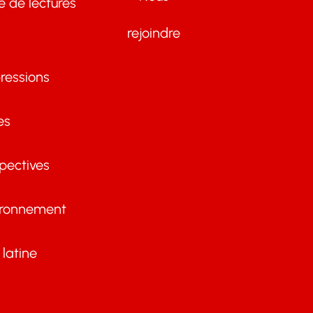
te de lectures
rejoindre
ressions
es
pectives
ironnement
latine