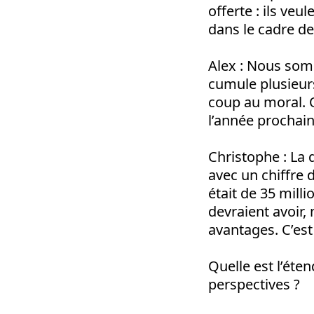
offerte : ils veu
dans le cadre d
Alex
: Nous somme
cumule plusieurs
coup au moral. O
l’année prochaine
Christophe
: La 
avec un chiffre d
était de 35 milli
devraient avoir,
avantages. C’est 
Quelle est l’éten
perspectives ?