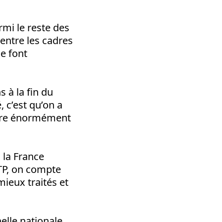
rmi le reste des
 entre les cadres
ne font
s à la fin du
, c’est qu’on a
énère énormément
 la France
BTP, on compte
mieux traités et
lle nationale,