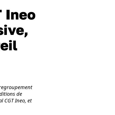
 Ineo
sive,
eil
o (regroupement
ditions de
l CGT Ineo, et