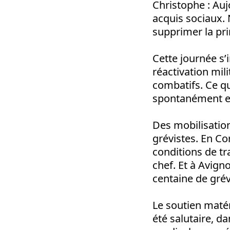
Christophe
: Auj
acquis sociaux. 
supprimer la pr
Cette journée s’i
réactivation mil
combatifs. Ce qu
spontanément en
Des mobilisation
grévistes. En Co
conditions de tr
chef. Et à Avigno
centaine de grév
Le soutien matér
été salutaire, d