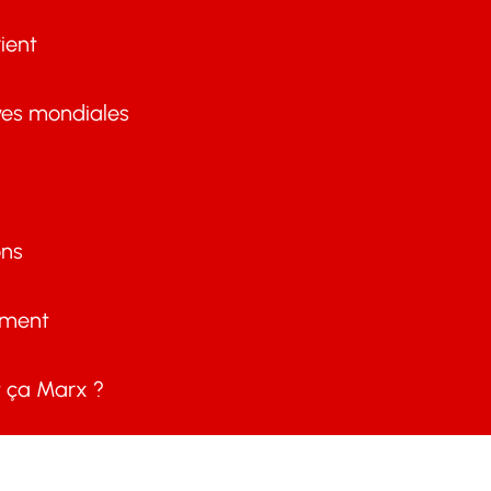
ient
ves mondiales
ons
ement
ça Marx ?