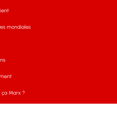
ient
ves mondiales
ons
ement
ça Marx ?