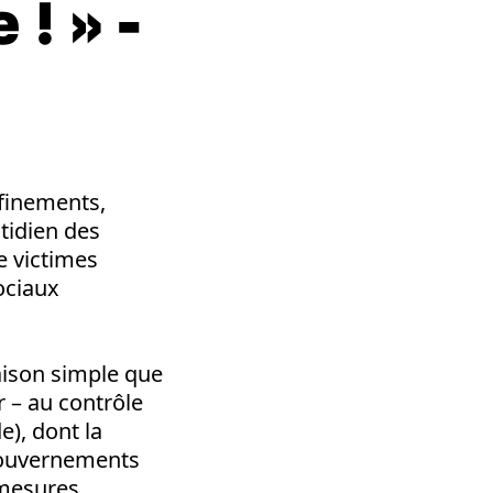
 ! » -
finements,
tidien des
e victimes
ociaux
raison simple que
 – au contrôle
e), dont la
 gouvernements
s mesures