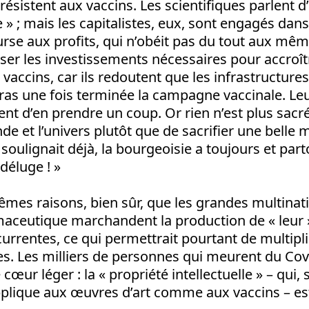
 résistent aux vaccins. Les scientifiques parlent 
 » ; mais les capitalistes, eux, sont engagés dan
urse aux profits, qui n’obéit pas du tout aux même
liser les investissements nécessaires pour accro
 vaccins, car ils redoutent que les infrastructures
bras une fois terminée la campagne vaccinale. L
ent d’en prendre un coup. Or rien n’est plus sacré
de et l’univers plutôt que de sacrifier une belle m
ulignait déjà, la bourgeoisie a toujours et part
déluge ! »
êmes raisons, bien sûr, que les grandes multinat
maceutique marchandent la production de « leur 
urrentes, ce qui permettrait pourtant de multipl
s. Les milliers de personnes qui meurent du Covi
 cœur léger : la « propriété intellectuelle » – qui, 
pplique aux œuvres d’art comme aux vaccins – est