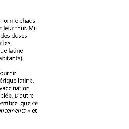
 énorme chaos
 leur tour. Mi-
% des doses
r les
ue latine
abitants).
ournir
érique latine.
vaccination
blée. D’autre
cembre, que ce
ancements »
et