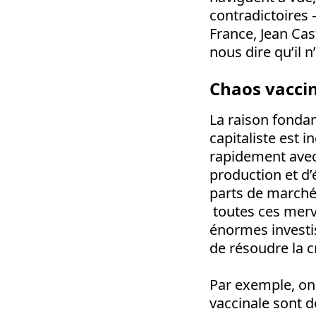
contradictoires 
France, Jean Ca
nous dire qu’il n
Chaos vacci
La raison fondam
capitaliste est 
rapidement avec
production et d’
parts de marché,
toutes ces merve
énormes investis
de résoudre la cr
Par exemple, on
vaccinale sont d