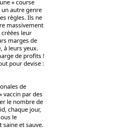
d’une « course
s un autre genre
s règles. Ils ne
ître massivement
 créées leur
eurs marges de
, à leurs yeux.
arge de profits !
out pour devise :
ionales de
» vaccin par des
ier le nombre de
d, chaque jour,
sous le
 saine et sauve.