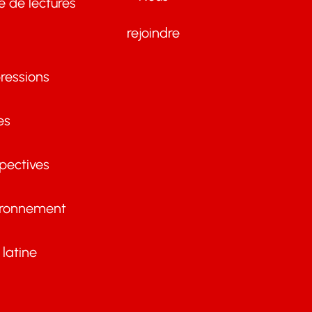
te de lectures
rejoindre
ressions
es
pectives
ironnement
latine