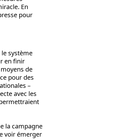
miracle. En
presse pour
: le système
 en finir
s moyens de
roce pour des
ationales –
ecte avec les
 permettraient
 de la campagne
de voir émerger