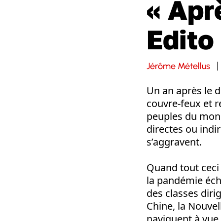
« Aprè
Edito
Jérôme Métellus
Un an après le 
couvre-feux et r
peuples du monde
directes ou indi
s’aggravent.
Quand tout ceci 
la pandémie éch
des classes dirig
Chine, la Nouvel
naviguent à vue,