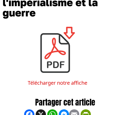
l'impérialisme et la
guerre
Télécharger notre affiche
Facebook
X
WhatsApp
Messenger
Email
PrintFrien