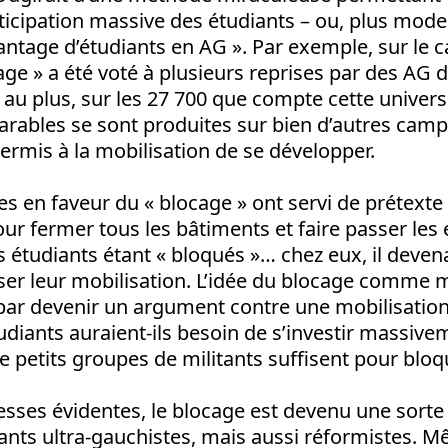
rticipation massive des étudiants – ou, plus mod
vantage d’étudiants en AG ». Par exemple, sur le
cage » a été voté à plusieurs reprises par des AG 
t au plus, sur les 27 700 que compte cette univers
arables se sont produites sur bien d’autres camp
permis à la mobilisation de se développer.
tes en faveur du « blocage » ont servi de prétexte
pour fermer tous les bâtiments et faire passer le
es étudiants étant « bloqués »… chez eux, il deven
niser leur mobilisation. L’idée du blocage comme
t par devenir un argument contre une mobilisation
diants auraient-ils besoin de s’investir massive
petits groupes de militants suffisent pour bloqu
esses évidentes, le blocage est devenu une sort
ants ultra-gauchistes, mais aussi réformistes. M