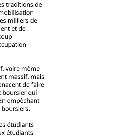
s traditions de
mobilisation
s milliers de
ent et de
coup
occupation
tif, voire même
ent massif, mais
enacent de faire
 boursier qui
. En empêchant
s boursiers.
es étudiants
aux étudiants