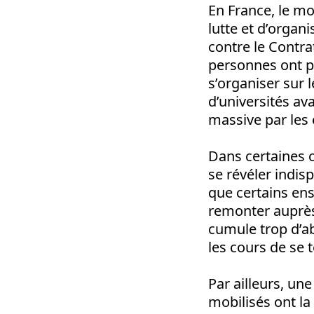
En France, le m
lutte et d’organ
contre le Contr
personnes ont p
s’organiser sur 
d’universités av
massive par les 
Dans certaines c
se révéler indis
que certains ens
remonter auprès
cumule trop d’a
les cours de se t
Par ailleurs, un
mobilisés ont la