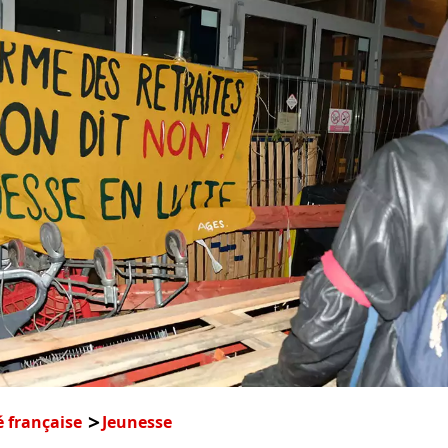
é française
Jeunesse