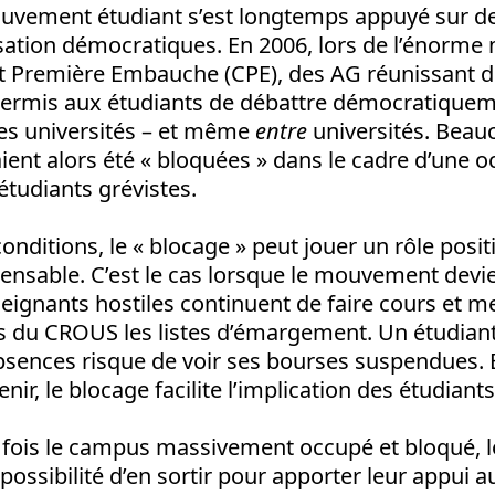
ouvement étudiant s’est longtemps appuyé sur de
isation démocratiques. En 2006, lors de l’énorme 
at Première Embauche (CPE), des AG réunissant de
ermis aux étudiants de débattre démocratiquem
les universités – et même
entre
universités. Beau
aient alors été « bloquées » dans le cadre d’une 
étudiants grévistes.
onditions, le « blocage » peut jouer un rôle posi
pensable. C’est le cas lorsque le mouvement devi
eignants hostiles continuent de faire cours et m
 du CROUS les listes d’émargement. Un étudiant
bsences risque de voir ses bourses suspendues
enir, le blocage facilite l’implication des étudiant
e fois le campus massivement occupé et bloqué, l
 possibilité d’en sortir pour apporter leur appui 