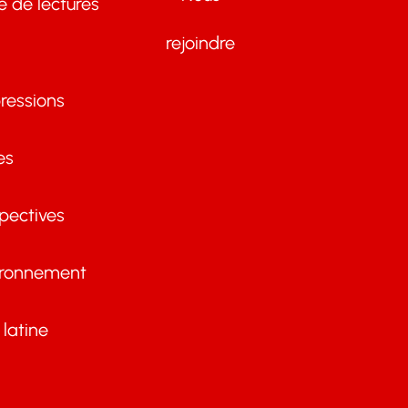
te de lectures
rejoindre
ressions
es
pectives
ironnement
latine