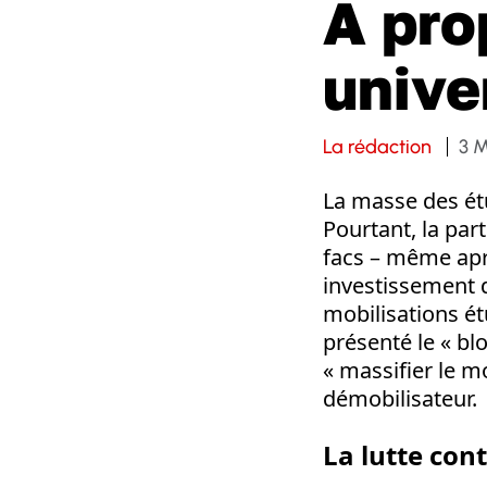
A pro
unive
La rédaction
3 
La masse des étu
Pourtant, la part
facs – même aprè
investissement d
mobilisations é
présenté le « b
« massifier le m
démobilisateur.
La lutte cont