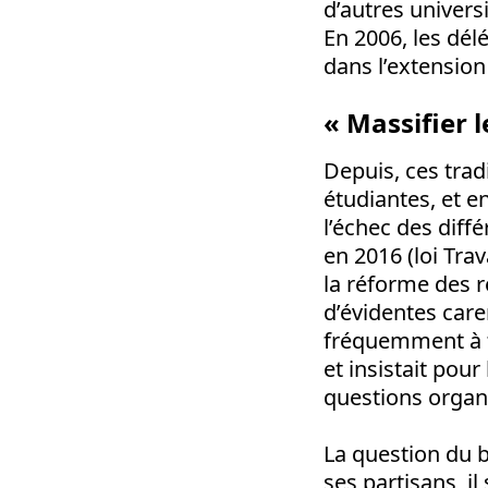
d’autres univers
En 2006, les dél
dans l’extensio
« Massifier 
Depuis, ces trad
étudiantes, et e
l’échec des diff
en 2016 (loi Tr
la réforme des r
d’évidentes care
fréquemment à t
et insistait pour
questions organi
La question du 
ses partisans, i