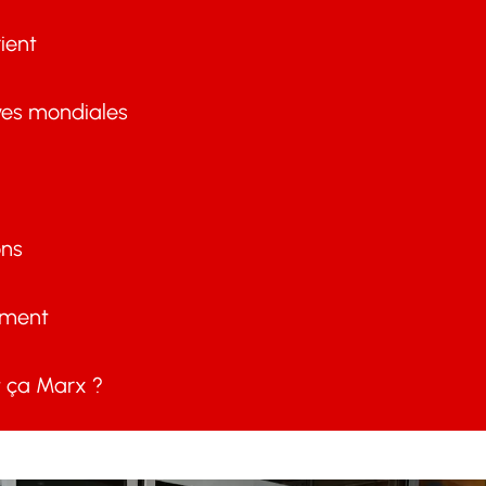
ient
ves mondiales
ons
ement
ça Marx ?