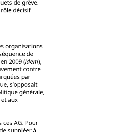
quets de grève.
rôle décisif
es organisations
onséquence de
 en 2009 (
idem
),
ouvement contre
marquées par
ue, s’opposait
itique générale,
 et aux
s ces AG. Pour
 de suppléer à