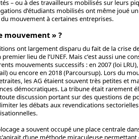
ités – ou à des travailleurs mobilisés sur leurs pi
égations d’étudiants mobilisés ont même joué un 
n du mouvement à certaines entreprises.
le mouvement » ?
itions ont largement disparu du fait de la crise d
n premier lieu de l’UNEF. Mais c’est aussi une c
érents mouvements successifs : en 2007 (loi LRU),
avail) ou encore en 2018 (Parcoursup). Lors du m
etraites, les AG étaient souvent très petites et 
nces démocratiques. La tribune était rarement él
oute discussion portant sur des questions de pol
 limiter les débats aux revendications sectorielles
sationnelles.
blocage a souvent occupé une place centrale dan
l s’agirait d’une méthode miraculeuse permettant