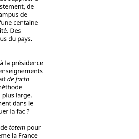
estement, de
 campus de
d’une centaine
ité. Des
us du pays.
 à la présidence
s enseignements
ait
de facto
 méthode
 plus large.
ment dans le
er la fac ?
e de
totem
pour
ême la France