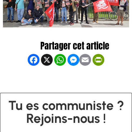
Facebook
X
WhatsApp
Messenger
Email
PrintFrien
Tu es communiste ?
Rejoins-nous !