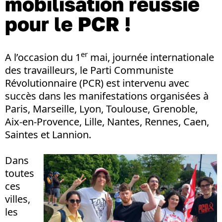
mobilisation réussie
pour le PCR !
er
A l’occasion du 1
mai, journée internationale
des travailleurs, le Parti Communiste
Révolutionnaire (PCR) est intervenu avec
succès dans les manifestations organisées à
Paris, Marseille, Lyon, Toulouse, Grenoble,
Aix-en-Provence, Lille, Nantes, Rennes, Caen,
Saintes et Lannion.
Dans
toutes
ces
villes,
les