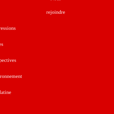
rejoindre
essions
es
pectives
ironnement
atine