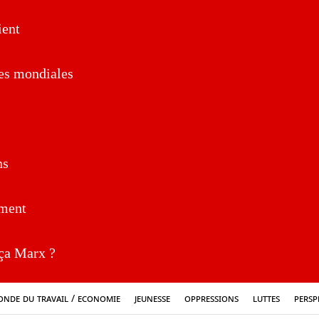
ent
es mondiales
ns
ment
a Marx ?
nde du travail / Economie
Jeunesse
Oppressions
Luttes
Persp