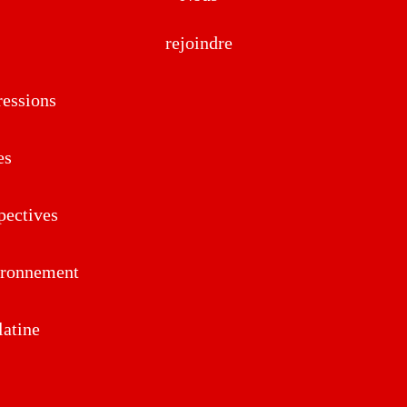
rejoindre
essions
es
pectives
ironnement
atine