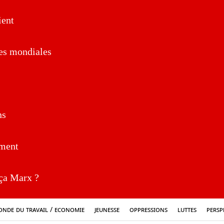
ent
es mondiales
ns
ment
a Marx ?
nde du travail / Economie
Jeunesse
Oppressions
Luttes
Persp