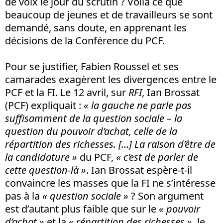
de voix le jour du scrutin ? Voilà ce que
beaucoup de jeunes et de travailleurs se sont
demandé, sans doute, en apprenant les
décisions de la Conférence du PCF.
Pour se justifier, Fabien Roussel et ses
camarades exagèrent les divergences entre le
PCF et la FI. Le 12 avril, sur
RFI
, Ian Brossat
(PCF) expliquait :
« la gauche ne parle pas
suffisamment de la question sociale – la
question du pouvoir d’achat, celle de la
répartition des richesses. […] La raison d’être de
la candidature »
du PCF,
« c’est de parler de
cette question-là »
. Ian Brossat espère-t-il
convaincre les masses que la FI ne s’intéresse
pas à la
« question sociale »
? Son argument
est d’autant plus faible que sur le
« pouvoir
d’achat »
et la
« répartition des richesses »
, le