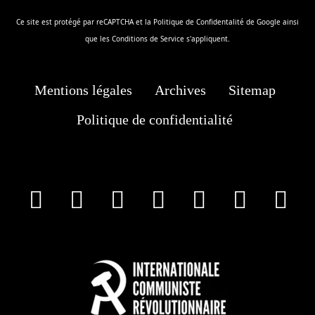
Ce site est protégé par reCAPTCHA et la
Politique de Confidentalité
de Google ainsi
que les
Conditions de Service
s'appliquent.
Mentions légales
Archives
Sitemap
Politique de confidentialité
facebook
X
Instagram
Youtube
Tik Tok
Wha
T