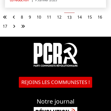
La rédaction
9 Janvier 2023
8
9
10
11
12
14
15
16
13
17
REJOINS LES COMMUNISTES !
Notre journal