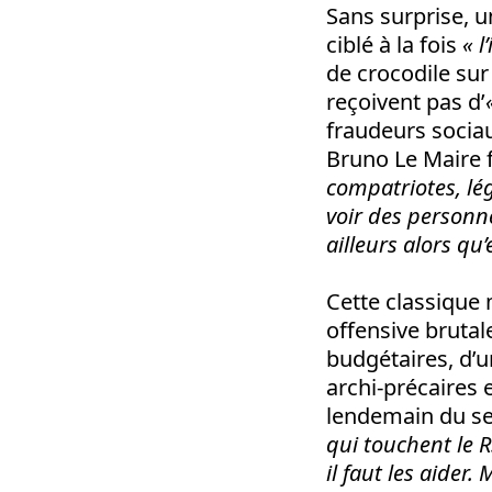
Sans surprise, u
ciblé à la fois
« l
de crocodile sur 
reçoivent pas d’
fraudeurs sociau
Bruno Le Maire f
compatriotes, lég
voir des personn
ailleurs alors qu’
Cette classique
offensive brutal
budgétaires, d’u
archi-précaires 
lendemain du ser
qui touchent le RS
il faut les aider.