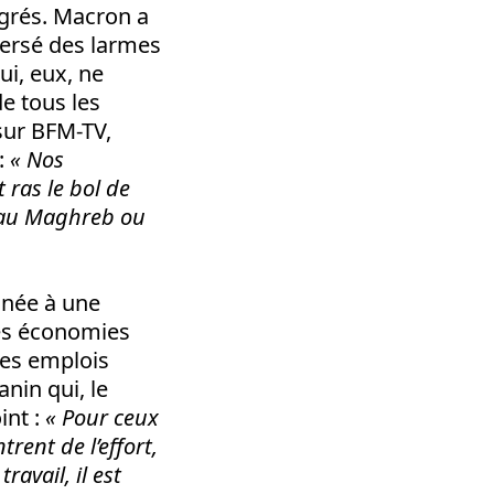
igrés. Macron a
 versé des larmes
ui, eux, ne
de tous les
 sur BFM-TV,
 :
« Nos
 ras le bol de
r au Maghreb ou
inée à une
 des économies
des emplois
nin qui, le
int :
« Pour ceux
trent de l’effort,
ravail, il est