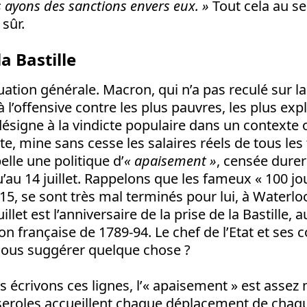
ayons des sanctions envers eux. »
Tout cela au se
 sûr.
a Bastille
ation générale. Macron, qui n’a pas reculé sur l
à l’offensive contre les plus pauvres, les plus expl
désigne à la vindicte populaire dans un contexte où
te, mine sans cesse les salaires réels de tous les 
pelle une politique d’
« apaisement »
, censée dure
u’au 14 juillet. Rappelons que les fameux « 100 jo
5, se sont très mal terminés pour lui, à Waterl
illet est l’anniversaire de la prise de la Bastille, 
n française de 1789-94. Le chef de l’Etat et ses c
 nous suggérer quelque chose ?
s écrivons ces lignes, l’« apaisement » est asse
seroles accueillent chaque déplacement de ch