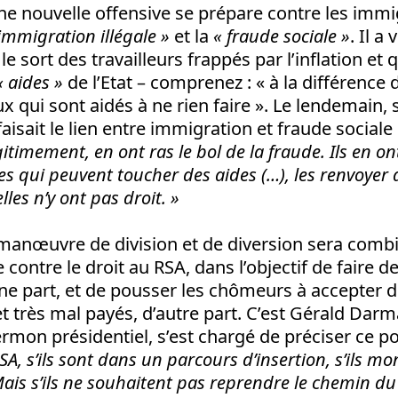
ne nouvelle offensive se prépare contre les imm
’immigration illégale »
et la
« fraude sociale »
. Il a
le sort des travailleurs frappés par l’inflation et q
« aides »
de l’Etat – comprenez : « à la différence 
x qui sont aidés à ne rien faire ». Le lendemain,
aisait le lien entre immigration et fraude sociale
itimement, en ont ras le bol de la fraude. Ils en ont
es qui peuvent toucher des aides (…), les renvoye
elles n’y ont pas droit. »
 manœuvre de division et de diversion sera comb
e contre le droit au RSA, dans l’objectif de faire
ne part, et de pousser les chômeurs à accepter 
et très mal payés, d’autre part. C’est Gérald Darma
mon présidentiel, s’est chargé de préciser ce po
A, s’ils sont dans un parcours d’insertion, s’ils mon
 Mais s’ils ne souhaitent pas reprendre le chemin du t