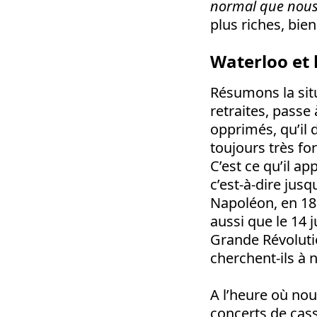
normal que nous 
plus riches, bien
Waterloo et l
Résumons la situ
retraites, passe 
opprimés, qu’il 
toujours très for
C’est ce qu’il ap
c’est-à-dire jusq
Napoléon, en 181
aussi que le 14 ju
Grande Révolutio
cherchent-ils à
A l’heure où nou
concerts de cas