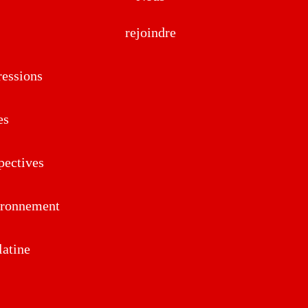
rejoindre
essions
es
pectives
ironnement
atine