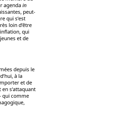
eur agenda
in
issantes, peut-
e qui s’est
rès loin d’être
nflation, qui
jeunes et de
imées depuis le
’hui, à la
emporter et de
 en s’attaquant
n – qui comme
émagogique,