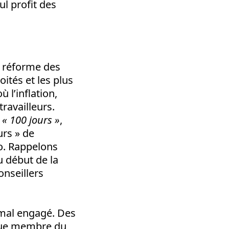
ul profit des
a réforme des
oités et les plus
 l’inflation,
travailleurs.
r
«
100 jours
»
,
urs » de
oo. Rappelons
au début de la
onseillers
z mal engagé. Des
aque membre du