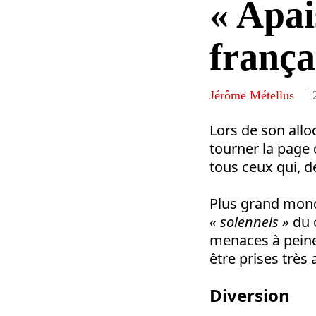
« Apai
frança
Jérôme Métellus
Lors de son allo
tourner la page 
tous ceux qui, de
Plus grand mond
« solennels »
du c
menaces à peine 
être prises très 
Diversion