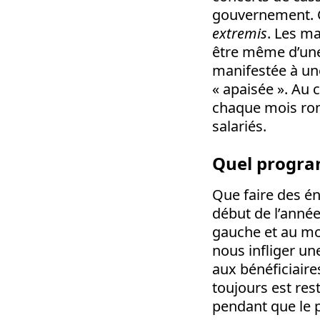
gouvernement. C
extremis
. Les ma
être même d’une 
manifestée à une 
« apaisée ». Au 
chaque mois rong
salariés.
Quel progr
Que faire des é
début de l’année 
gauche et au mo
nous infliger u
aux bénéficiaire
toujours est res
pendant que le p