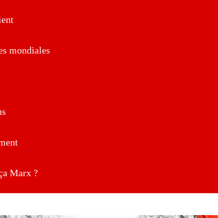
ent
es mondiales
ns
ment
a Marx ?