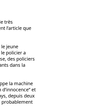
e très
t l’article que
 le jeune
le policier a
se, des policiers
iants dans la
rippe la machine
n d’innocence” et
pays, depuis deux
it probablement