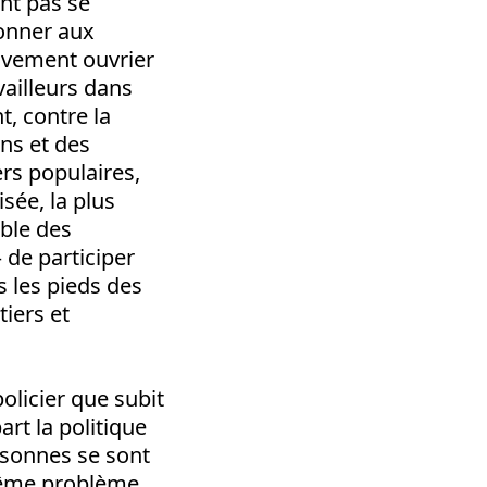
nt pas se
donner aux
uvement ouvrier
vailleurs dans
t, contre la
ons et des
rs populaires,
sée, la plus
mble des
 de participer
 les pieds des
tiers et
policier que subit
art la politique
rsonnes se sont
même problème,