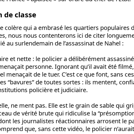
 de classe
de colère qui a embrasé les quartiers populaires d
s, nous nous contenterons ici de citer longuemen
é au surlendemain de l’assassinat de Nahel :
aire et nette : le policier a délibérément assassiné
naçait personne. Ignorant qu’il avait été filmé, 
l menaçait de le tuer. C’est ce que font, sans ces
des “bavures” de toutes sortes : ils mentent, conf
stitutions policière et judiciaire.
elle, ne ment pas. Elle est le grain de sable qui g
ceau de vérité brute qui ridiculise la “présomptio
dont les journalistes réactionnaires arrosent le 
mprend que, sans cette vidéo, le policier n’aura