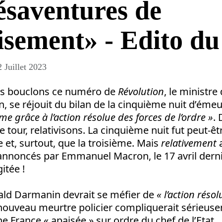
saventures de
isement» - Edito du
2 Juillet 2023
us bouclons ce numéro de
Révolution
, le ministre 
 se réjouit du bilan de la cinquième nuit d’émeu
me grâce à l’action résolue des forces de l’ordre »
.
re tour, relativisons. La cinquième nuit fut peut-ê
 et, surtout, que la troisième. Mais
relativement
a
nnoncés par Emmanuel Macron, le 17 avril dernier
itée !
rald Darmanin devrait se méfier de
« l’action réso
 nouveau meurtre policier compliquerait sérieus
e France « apaisée » sur ordre du chef de l’Etat.