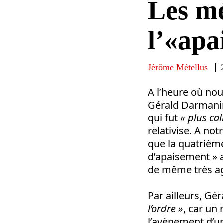
Les mé
l’«apa
Jérôme Métellus
A l’heure où no
Gérald Darmanin,
qui fut
« plus cal
relativise. A not
que la quatrième
d’apaisement » a
de même très ag
Par ailleurs, Gé
l’ordre »
, car un
l’avènement d’un