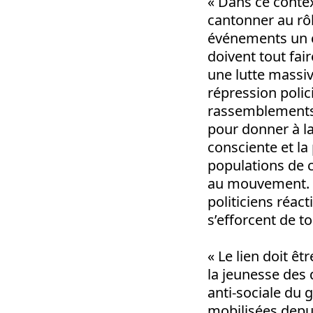
« Dans ce conte
cantonner au rô
événements un
doivent tout fai
une lutte massiv
répression polic
rassemblements 
pour donner à la
consciente et la
populations de c
au mouvement. D
politiciens réac
s’efforcent de t
« Le lien doit êt
la jeunesse des q
anti-sociale du
mobilisées depu