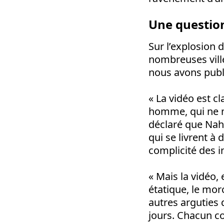
Une question
Sur l’explosion 
nombreuses ville
nous avons publi
« La vidéo est cl
homme, qui ne me
déclaré que Nahe
qui se livrent à 
complicité des in
« Mais la vidéo, 
étatique, le mor
autres arguties 
jours. Chacun co