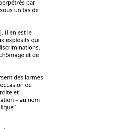
perpétrés par
 sous un tas de
 Il en est le
x explosifs qui
discriminations,
e chômage et de
rsent des larmes
e occasion de
roite et
tuation – au nom
blique”