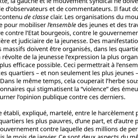
xte, la gauche et le mouvement syndical ne doive
le d’observateurs et de commentateurs. Il faut 
 contenu
de classe
clair. Les organisations du mo
re pour mobiliser
l’ensemble
des jeunes et des tra
e contre l’Etat bourgeois, contre le gouvernemen
ière et judiciaire de la jeunesse. Des manifestati
massifs doivent être organisés, dans les quartie
 révolte de la jeunesse l’expression la plus organi
 plus efficace possible. Ceci permettrait à l’ense
es quartiers – et non seulement les plus jeunes –
ans le même temps, cela couperait l’herbe sous
tionnaires qui stigmatisent la “violence” des émeu
ourner l’opinion publique contre ces derniers.
re établi, expliqué, martelé, entre le harcèlement 
uartiers les plus pauvres, d’une part, et d’autre p
 gouvernement contre laquelle des millions de pe
is le mois de janvier. Ce sont deux aspects du 