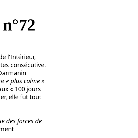
 n°72
de l’Intérieur,
tes consécutive,
 Darmanin
tre
« plus calme »
ux « 100 jours
, elle fut tout
lue des forces de
ement