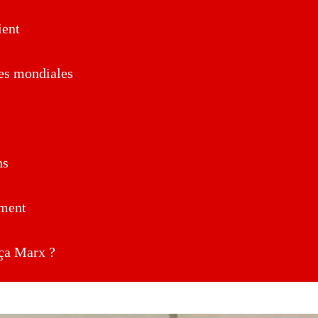
ent
es mondiales
ns
ment
a Marx ?