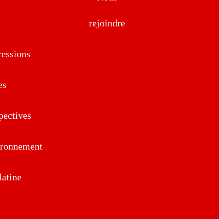
rejoindre
essions
es
pectives
ironnement
atine