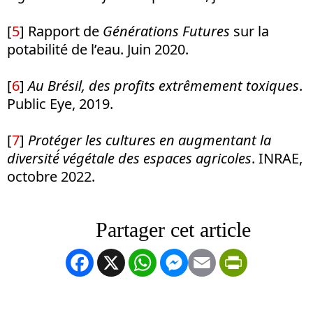
[
5
]
Rapport de
Générations Futures
sur la
potabilité de l’eau. Juin 2020.
[
6
]
Au Brésil, des profits extrêmement toxiques
.
Public Eye, 2019.
[
7
]
Protéger les cultures en augmentant la
diversité́ végétale des espaces agricoles
. INRAE,
octobre 2022.
Facebook
X
WhatsApp
Messenger
Email
PrintFrien