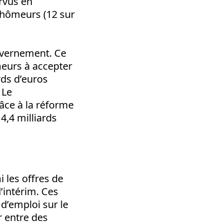
rvus en
chômeurs (12 sur
gouvernement. Ce
meurs à accepter
rds d’euros
 Le
râce à la réforme
4,4 milliards
 les offres de
’intérim. Ces
d’emploi sur le
 entre des