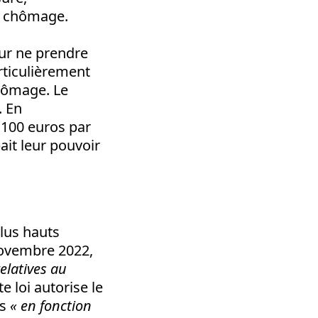
on chômage.
our ne prendre
rticulièrement
chômage. Le
. En
1100 euros par
ait leur pouvoir
plus hauts
 novembre 2022,
elatives au
te loi autorise le
rs
« en fonction