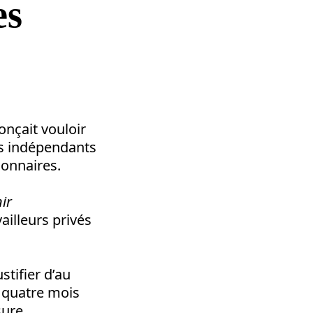
es
onçait vouloir
rs indépendants
ionnaires.
nir
ailleurs privés
tifier d’au
e quatre mois
sure,