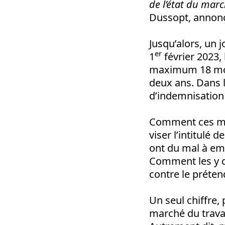
de l’état du marc
Dussopt, annonça
Jusqu’alors, un j
er
1
février 2023,
maximum 18 mois
deux ans. Dans l
d’indemnisation
Comment ces mes
viser l’intitulé 
ont du mal à emb
Comment les y di
contre le préten
Un seul chiffre,
marché du travai