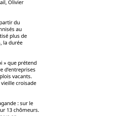
il, Olivier
partir du
mnisés au
isé plus de
, la durée
i » que prétend
re d’entreprises
plois vacants.
vieille croisade
agande : sur le
pour 13 chômeurs.