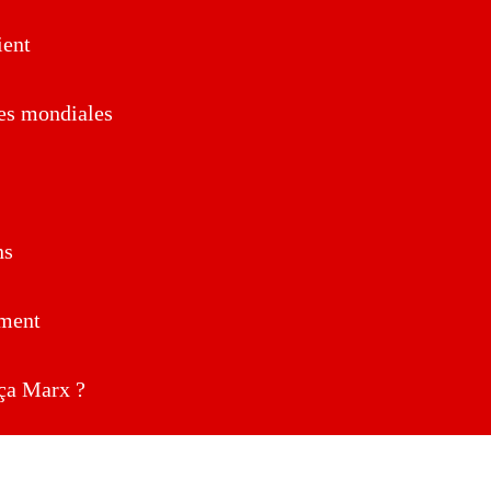
ent
es mondiales
ns
ment
a Marx ?