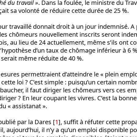
hé du travail »
. Dans la foulée, le ministre du Trava
it sa volonté de réduire cette durée de 25 %.
our travaillé donnait droit à un jour indemnisé. A 
 les chômeurs nouvellement inscrits seront inde
, au lieu de 24 actuellement, même s’ils ont cot
’hypothèse d’un taux de chômage inférieur à 6 %
 serait même réduite de 40 %.
ures permettraient d’atteindre le « plein emplo
de cette loi ? C’est simple : puisqu’un certain nomb
aucher, il faut diriger les chômeurs vers ces em
riger ? En leur coupant les vivres. C’est la bonne 
du « assistanat ».
 publié par la Dares
[
1
]
, suffit à réfuter cette prop
l, aujourd’hui, il n’y a qu’un emploi disponible 