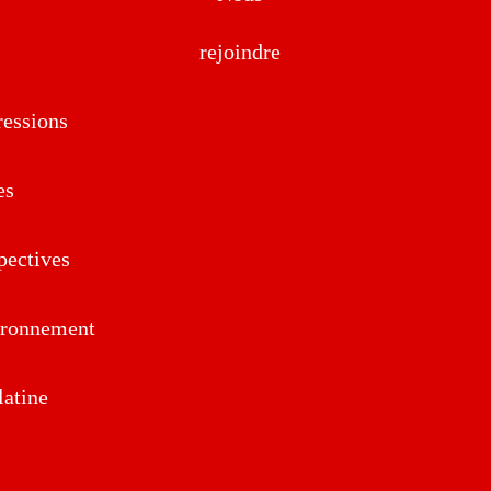
rejoindre
essions
es
pectives
ironnement
atine