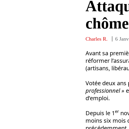
Attaqu
chôme
Charles R.
6 Janv
Avant sa premièr
réformer l’assur
(artisans, libér
Votée deux ans p
professionnel »
e
d’emploi.
er
Depuis le 1
nov
moins six mois d
précédemment. Se