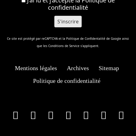
J’ai lu et j’accepte la
Politique de
confidentialité
Ce site est protégé par reCAPTCHA et la
Politique de Confidentalité
de Google ainsi
que les
Conditions de Service
s'appliquent.
Mentions légales
Archives
Sitemap
Politique de confidentialité
facebook
X
Instagram
Youtube
Tik Tok
Wha
T