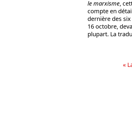
le marxisme
, ce
compte en détail
dernière des six
16 octobre, dev
plupart. La trad
« L