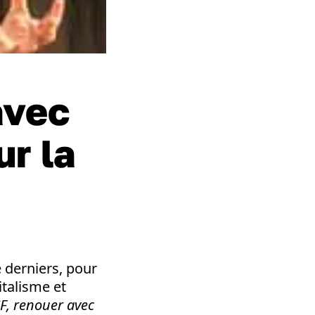
avec
ur la
 derniers, pour
italisme et
CF, renouer avec