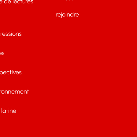
te de lectures
rejoindre
ressions
es
pectives
ironnement
latine