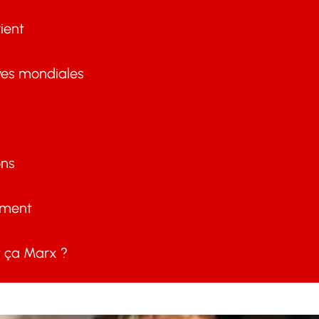
ient
ves mondiales
ons
ement
ça Marx ?