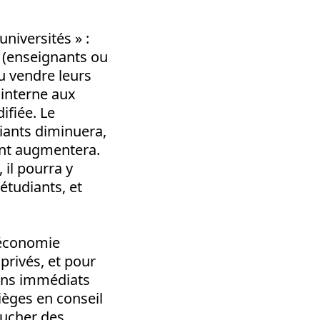
universités » :
 (enseignants ou
u vendre leurs
 interne aux
ifiée. Le
iants diminuera,
ent augmentera.
 il pourra y
étudiants, et
l’économie
privés, et pour
oins immédiats
ièges en conseil
baucher des