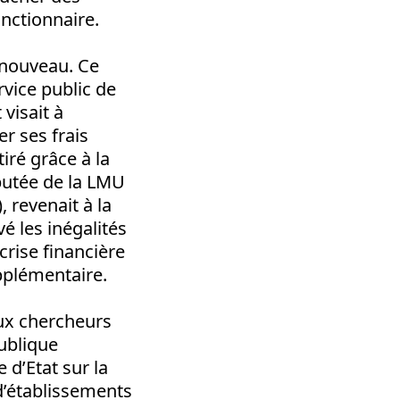
onctionnaire.
s nouveau. Ce
rvice public de
visait à
er ses frais
tiré grâce à la
putée de la LMU
, revenait à la
é les inégalités
crise financière
pplémentaire.
aux chercheurs
ublique
 d’Etat sur la
 d’établissements