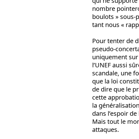
qui ne supporte
nombre pointero
boulots » sous-p
tant nous « rappr
Pour tenter de 
pseudo-concertat
uniquement sur le
l’UNEF aussi sû
scandale, une fo
que la loi const
de dire que le pr
cette approbatio
la généralisation
dans l’espoir de 
Mais tout le mon
attaques.