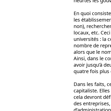
heurtés les gou
En quoi consiste 
les établisseme
non), recherche
locaux, etc. Cec
universités : la
nombre de repré
alors que le no
Ainsi, dans le co
avoir jusqu’à de
quatre fois plus
Dans les faits, 
capitaliste. Ell
cela devront déf
des entreprises,
d’administration