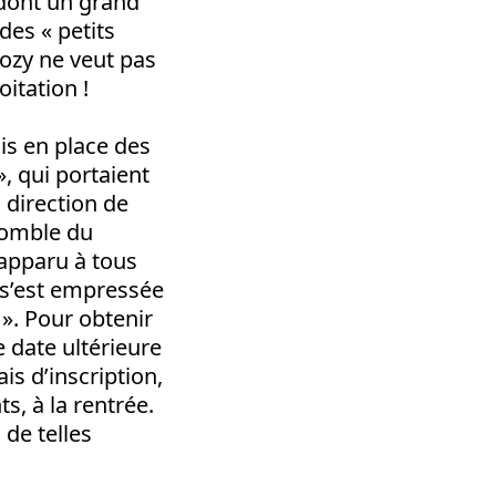
 dont un grand
es « petits
kozy ne veut pas
oitation !
is en place des
», qui portaient
a direction de
Comble du
 apparu à tous
F s’est empressée
e ». Pour obtenir
 date ultérieure
is d’inscription,
s, à la rentrée.
 de telles