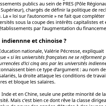
lissements publics au sein de PRES (Pôle Régiona
upérieur), chargés de définir la politique de re
re. La « loi sur l’autonomie » ne fait que compléte
ersités sous la coupe des intérêts capitalistes et
e établissements par l’augmentation du financeme
indiennne et chinoise ?
’Education nationale, Valérie Pécresse, expliquait
ue «
si les universités françaises ne se réforment p
urrencées d’ici cinq ans par les universités indienn
 connaissent bien ce type d’argument : au nom d
alariés, la droite attaque les conditions de travai
res et bloque les salaires.
Inde et en Chine, seule une petite minorité de l
sité. Mais c’est bien ce dont rêve la classe dirige