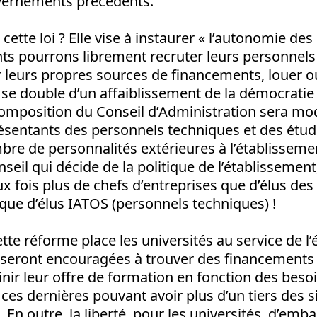
vernements précédents.
cette loi ? Elle vise à instaurer « l’autonomie des 
nts pourrons librement recruter leurs personnels
r leurs propres sources de financements, louer o
i se double d’un affaiblissement de la démocratie
 composition du Conseil d’Administration sera mod
sentants des personnels techniques et des étud
mbre de personnalités extérieures à l’établissem
nseil qui décide de la politique de l’établissement,
ux fois plus de chefs d’entreprises que d’élus des 
 que d’élus IATOS (personnels techniques) !
cette réforme place les universités au service de 
es seront encouragées à trouver des financements 
inir leur offre de formation en fonction des bes
 ces dernières pouvant avoir plus d’un tiers des s
. En outre, la liberté, pour les universités, d’em