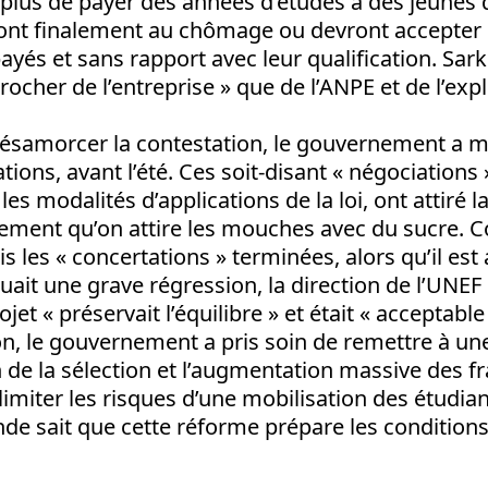
 plus de payer des années d’études à des jeunes
nt finalement au chômage ou devront accepter d
ayés et sans rapport avec leur qualification. Sar
ocher de l’entreprise » que de l’ANPE et de l’expl
désamorcer la contestation, le gouvernement a m
ions, avant l’été. Ces soit-disant « négociations 
s modalités d’applications de la loi, ont attiré l
rement qu’on attire les mouches avec du sucre. 
is les « concertations » terminées, alors qu’il est
ituait une grave régression, la direction de l’UNE
ojet « préservait l’équilibre » et était « acceptabl
n, le gouvernement a pris soin de remettre à une
 de la sélection et l’augmentation massive des fra
limiter les risques d’une mobilisation des étudiant
de sait que cette réforme prépare les conditions