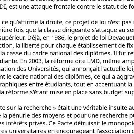
I, est une attaque frontale contre le statut de f
ce qu’affirme la droite, ce projet de loi n’est pa
mière fois que la classe dirigeante s’attaque au se
upérieur. Déjà, en 1986, le projet de loi Devaquet 
ction, la liberté pour chaque établissement de fix
 la casse du cadre national des diplômes. Il fut re
udiante. En 2003, la réforme dite LMD, même am
tion des Universités, qui annonçait l’actuelle loi)
t le cadre national des diplômes, ce qui a aggrav
raphiques entre étudiants, tout en accentuant la 
 la réforme s’étant mise en place sans budget su
cte sur la recherche » était une véritable insulte 
e la pénurie des moyens et pour une recherche p
 intérêts privés. Ce Pacte détruisait le monopole
tres universitaires en encourageant l’association