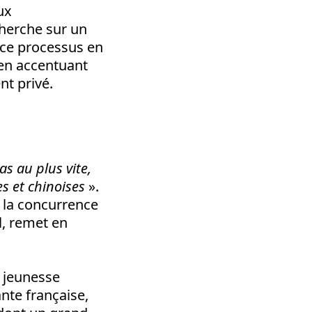
ux
cherche sur un
r ce processus en
 en accentuant
nt privé.
as au plus vite,
es et chinoises
».
e la concurrence
l, remet en
a jeunesse
ante française,