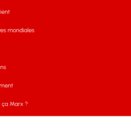
ient
ves mondiales
ons
ement
ça Marx ?