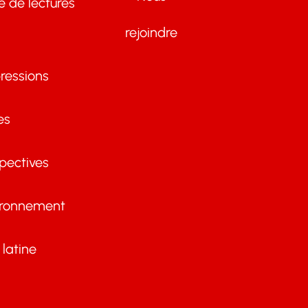
te de lectures
rejoindre
ressions
es
pectives
ironnement
latine